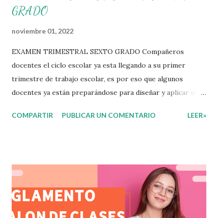
GRADO
noviembre 01, 2022
EXAMEN TRIMESTRAL SEXTO GRADO Compañeros
docentes el ciclo escolar ya esta llegando a su primer
trimestre de trabajo escolar, es por eso que algunos
docentes ya están preparándose para diseñar y aplicar una
evaluación que ermita conocer los aprendizajes logrados
COMPARTIR
PUBLICAR UN COMENTARIO
LEER»
por parte de nuestros aprendientes. El examen consta de
diversas preguntas para evaluar las diferentes asignaturas
que sus alumnos cursaron durante este ciclo escolar,
permitiendo obtener un mayor panorama de los
aprendizajes claves que sus nuevos aprendientes ya
lograron alcanzar y de aquellos que aun necesitan
consolidar. Esto con la finalidad de que elaboramos un
plan de intervención adecuado para atender las necesidades