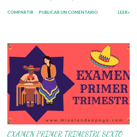
gestión, sin distinguirlos por momentos, y transitando de
COMPARTIR
PUBLICAR UN COMENTARIO
LEER»
una guía de trabajo a un documento orientador, el cual es
genérico y no está diferenciado por niveles educativos.
Desde la flexibilidad en la que se concibe el CTE y en
correspondencia con la Nueva Escuela Mexicana, se
propone que el colectivo docente tome decisiones sobre
su organización, la gestión del tiempo acorde a las
necesidades de la escuela y las acciones que decidan
emprender para apropiarse y resignificar el Plan de
Estudio dentro y fuera de este espacio. En esta Primera
Sesión Ordinaria se les invita a que reflexionen y acuerden
posibles acciones a realizar colaborativamente en la escuela
y con la comunidad, a fin de atender las problemáticas
identificadas. Compañeros docentes en est...
EXAMEN PRIMER TRIMESTRE SEXTO