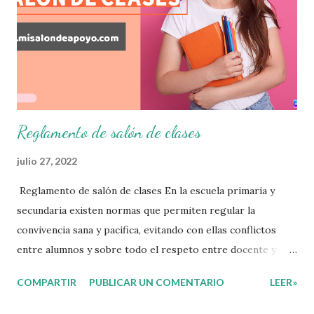
que nuestro grupo requiera de acuerdo a los resultados del
examen trimestral que apliquemos. Sin mas que decir les
damos las gracias para seguir apoyándonos en este nuevo
blog educativo y gracias por su preferencia. Recuerden
que todo material que aquí se comparte solo se hac...
Reglamento de salón de clases
julio 27, 2022
Reglamento de salón de clases En la escuela primaria y
secundaria existen normas que permiten regular la
convivencia sana y pacifica, evitando con ellas conflictos
entre alumnos y sobre todo el respeto entre docente y
aprendiente. El alumno que aprende a respetar y seguir las
COMPARTIR
PUBLICAR UN COMENTARIO
LEER»
normas con responsabilidad en un futuro será un ciudadano
que entiende las consecuencias de sus acciones, es por eso