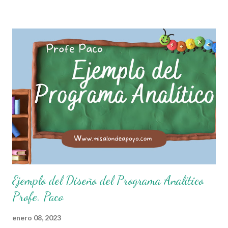
que el objetivo fundamental de las normas de clases o
reglamento de aula buscan formar aprendientes que desde
pequeños, entiendan, analizan y practiquen las grandes
responsabilidades que conlleva ser un buen ciudadano. A
continuación les compartimos algunos ejemplos de reglas
de salón de clases: 1. Cumplo con mis tareas y trabajos. 2.
Cuidado mi higiene personal. 3. Levanto la mano para
hablar. 4. Pido permiso para ir al baño 5. Deposito la
basura en su lugar. 6. Cumplo con mis útiles esc...
Ejemplo del Diseño del Programa Analítico
Profe. Paco
enero 08, 2023