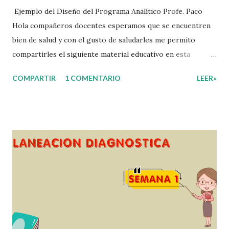
Ejemplo del Diseño del Programa Analítico Profe. Paco
Hola compañeros docentes esperamos que se encuentren
bien de salud y con el gusto de saludarles me permito
compartirles el siguiente material educativo en esta
ocasión les compartimos un Ejemplo del diseño Analítico.
COMPARTIR
1 COMENTARIO
LEER»
Esperando que este material sea de gran utilidad para
fortalecer los procesos de enseñanza y aprendizaje para
que los alumnos alcacen los niveles de logro educativo.
Gracias por seguir a nuestro blog educativo, también
agradecemos a los creadores de los diferentes materiales
que hacen que todo esto sea posible, recordándoles que
nosotros solo los compartimos con fines educativos,
didácticos e informativos. ☺️ Obtén documento completo
aquí 👇👇 👇 Ejemplo del Diseño del Programa Analítico