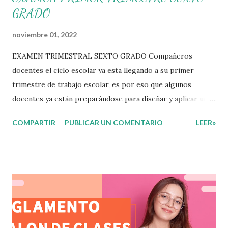
GRADO
noviembre 01, 2022
EXAMEN TRIMESTRAL SEXTO GRADO Compañeros
docentes el ciclo escolar ya esta llegando a su primer
trimestre de trabajo escolar, es por eso que algunos
docentes ya están preparándose para diseñar y aplicar una
evaluación que ermita conocer los aprendizajes logrados
COMPARTIR
PUBLICAR UN COMENTARIO
LEER»
por parte de nuestros aprendientes. El examen consta de
diversas preguntas para evaluar las diferentes asignaturas
que sus alumnos cursaron durante este ciclo escolar,
permitiendo obtener un mayor panorama de los
aprendizajes claves que sus nuevos aprendientes ya
lograron alcanzar y de aquellos que aun necesitan
consolidar. Esto con la finalidad de que elaboramos un
plan de intervención adecuado para atender las necesidades