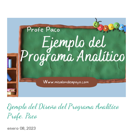
que el objetivo fundamental de las normas de clases o
reglamento de aula buscan formar aprendientes que desde
pequeños, entiendan, analizan y practiquen las grandes
responsabilidades que conlleva ser un buen ciudadano. A
continuación les compartimos algunos ejemplos de reglas
de salón de clases: 1. Cumplo con mis tareas y trabajos. 2.
Cuidado mi higiene personal. 3. Levanto la mano para
hablar. 4. Pido permiso para ir al baño 5. Deposito la
basura en su lugar. 6. Cumplo con mis útiles esc...
Ejemplo del Diseño del Programa Analítico
Profe. Paco
enero 08, 2023