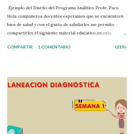
Ejemplo del Diseño del Programa Analítico Profe. Paco
Hola compañeros docentes esperamos que se encuentren
bien de salud y con el gusto de saludarles me permito
compartirles el siguiente material educativo en esta
ocasión les compartimos un Ejemplo del diseño Analítico.
COMPARTIR
1 COMENTARIO
LEER»
Esperando que este material sea de gran utilidad para
fortalecer los procesos de enseñanza y aprendizaje para
que los alumnos alcacen los niveles de logro educativo.
Gracias por seguir a nuestro blog educativo, también
agradecemos a los creadores de los diferentes materiales
que hacen que todo esto sea posible, recordándoles que
nosotros solo los compartimos con fines educativos,
didácticos e informativos. ☺️ Obtén documento completo
aquí 👇👇 👇 Ejemplo del Diseño del Programa Analítico