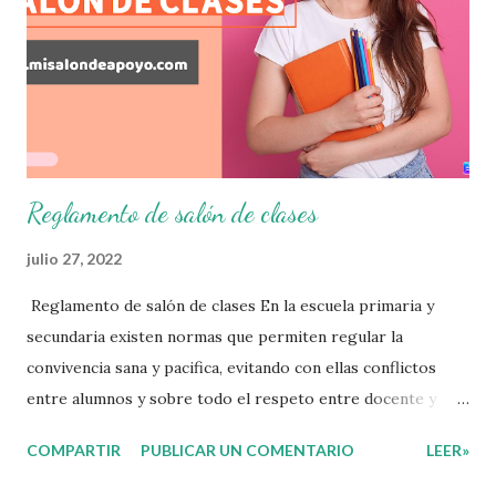
que nuestro grupo requiera de acuerdo a los resultados del
examen trimestral que apliquemos. Sin mas que decir les
damos las gracias para seguir apoyándonos en este nuevo
blog educativo y gracias por su preferencia. Recuerden
que todo material que aquí se comparte solo se hac...
Reglamento de salón de clases
julio 27, 2022
Reglamento de salón de clases En la escuela primaria y
secundaria existen normas que permiten regular la
convivencia sana y pacifica, evitando con ellas conflictos
entre alumnos y sobre todo el respeto entre docente y
aprendiente. El alumno que aprende a respetar y seguir las
COMPARTIR
PUBLICAR UN COMENTARIO
LEER»
normas con responsabilidad en un futuro será un ciudadano
que entiende las consecuencias de sus acciones, es por eso