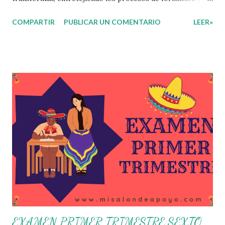
gestión, sin distinguirlos por momentos, y transitando de
COMPARTIR
PUBLICAR UN COMENTARIO
LEER»
una guía de trabajo a un documento orientador, el cual es
genérico y no está diferenciado por niveles educativos.
Desde la flexibilidad en la que se concibe el CTE y en
correspondencia con la Nueva Escuela Mexicana, se
propone que el colectivo docente tome decisiones sobre
su organización, la gestión del tiempo acorde a las
necesidades de la escuela y las acciones que decidan
emprender para apropiarse y resignificar el Plan de
Estudio dentro y fuera de este espacio. En esta Primera
Sesión Ordinaria se les invita a que reflexionen y acuerden
posibles acciones a realizar colaborativamente en la escuela
y con la comunidad, a fin de atender las problemáticas
identificadas. Compañeros docentes en est...
EXAMEN PRIMER TRIMESTRE SEXTO