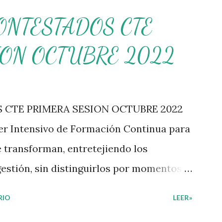
ONTESTADOS CTE
ION OCTUBRE 2022
CTE PRIMERA SESION OCTUBRE 2022
ler Intensivo de Formación Continua para
e transforman, entretejiendo los
estión, sin distinguirlos por momentos, y
rabajo a un documento orientador, el cual
RIO
LEER»
nciado por niveles educativos. Desde la