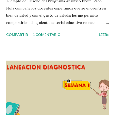
Ejemplo del Diseño del Programa Analítico Profe. Paco
Hola compañeros docentes esperamos que se encuentren
bien de salud y con el gusto de saludarles me permito
compartirles el siguiente material educativo en esta
ocasión les compartimos un Ejemplo del diseño Analítico.
COMPARTIR
1 COMENTARIO
LEER»
Esperando que este material sea de gran utilidad para
fortalecer los procesos de enseñanza y aprendizaje para
que los alumnos alcacen los niveles de logro educativo.
Gracias por seguir a nuestro blog educativo, también
agradecemos a los creadores de los diferentes materiales
que hacen que todo esto sea posible, recordándoles que
nosotros solo los compartimos con fines educativos,
didácticos e informativos. ☺️ Obtén documento completo
aquí 👇👇 👇 Ejemplo del Diseño del Programa Analítico