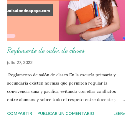
que nuestro grupo requiera de acuerdo a los resultados del
examen trimestral que apliquemos. Sin mas que decir les
damos las gracias para seguir apoyándonos en este nuevo
blog educativo y gracias por su preferencia. Recuerden
que todo material que aquí se comparte solo se hac...
Reglamento de salón de clases
julio 27, 2022
Reglamento de salón de clases En la escuela primaria y
secundaria existen normas que permiten regular la
convivencia sana y pacifica, evitando con ellas conflictos
entre alumnos y sobre todo el respeto entre docente y
aprendiente. El alumno que aprende a respetar y seguir las
COMPARTIR
PUBLICAR UN COMENTARIO
LEER»
normas con responsabilidad en un futuro será un ciudadano
que entiende las consecuencias de sus acciones, es por eso