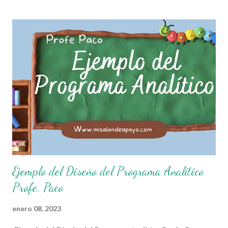
que el objetivo fundamental de las normas de clases o
reglamento de aula buscan formar aprendientes que desde
pequeños, entiendan, analizan y practiquen las grandes
responsabilidades que conlleva ser un buen ciudadano. A
continuación les compartimos algunos ejemplos de reglas
de salón de clases: 1. Cumplo con mis tareas y trabajos. 2.
Cuidado mi higiene personal. 3. Levanto la mano para
hablar. 4. Pido permiso para ir al baño 5. Deposito la
basura en su lugar. 6. Cumplo con mis útiles esc...
Ejemplo del Diseño del Programa Analítico
Profe. Paco
enero 08, 2023