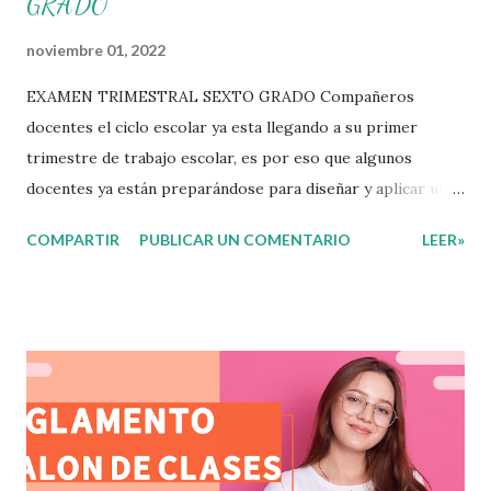
GRADO
noviembre 01, 2022
EXAMEN TRIMESTRAL SEXTO GRADO Compañeros
docentes el ciclo escolar ya esta llegando a su primer
trimestre de trabajo escolar, es por eso que algunos
docentes ya están preparándose para diseñar y aplicar una
evaluación que ermita conocer los aprendizajes logrados
COMPARTIR
PUBLICAR UN COMENTARIO
LEER»
por parte de nuestros aprendientes. El examen consta de
diversas preguntas para evaluar las diferentes asignaturas
que sus alumnos cursaron durante este ciclo escolar,
permitiendo obtener un mayor panorama de los
aprendizajes claves que sus nuevos aprendientes ya
lograron alcanzar y de aquellos que aun necesitan
consolidar. Esto con la finalidad de que elaboramos un
plan de intervención adecuado para atender las necesidades