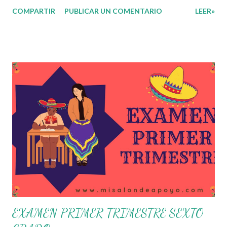
gestión, sin distinguirlos por momentos, y transitando de
COMPARTIR
PUBLICAR UN COMENTARIO
LEER»
una guía de trabajo a un documento orientador, el cual es
genérico y no está diferenciado por niveles educativos.
Desde la flexibilidad en la que se concibe el CTE y en
correspondencia con la Nueva Escuela Mexicana, se
propone que el colectivo docente tome decisiones sobre
su organización, la gestión del tiempo acorde a las
necesidades de la escuela y las acciones que decidan
emprender para apropiarse y resignificar el Plan de
Estudio dentro y fuera de este espacio. En esta Primera
Sesión Ordinaria se les invita a que reflexionen y acuerden
posibles acciones a realizar colaborativamente en la escuela
y con la comunidad, a fin de atender las problemáticas
identificadas. Compañeros docentes en est...
EXAMEN PRIMER TRIMESTRE SEXTO