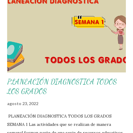
que hacen que todo esto sea posible, recordándoles que
nosotros solo los compartimos con fines educativos,
didácticos e informativos. ☺️ Obtén documento completo
aquí 👇👇 👇 Ejemplo del Diseño del Programa Analítico
PLANEACIÓN DIAGNOSTICA TODOS
LOS GRADOS
agosto 23, 2022
PLANEACIÓN DIAGNOSTICA TODOS LOS GRADOS
SEMANA 1 Las actividades que se realizan de manera
semanal forman parte de una serie de recursos educativos