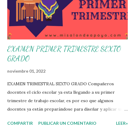
Sesión Ordinaria se les invita a que reflexionen y acuerden
posibles acciones a realizar colaborativamente en la escuela
y con la comunidad, a fin de atender las problemáticas
identificadas. Compañeros docentes en est...
EXAMEN PRIMER TRIMESTRE SEXTO
GRADO
noviembre 01, 2022
EXAMEN TRIMESTRAL SEXTO GRADO Compañeros
docentes el ciclo escolar ya esta llegando a su primer
trimestre de trabajo escolar, es por eso que algunos
docentes ya están preparándose para diseñar y aplicar una
evaluación que ermita conocer los aprendizajes logrados
COMPARTIR
PUBLICAR UN COMENTARIO
LEER»
por parte de nuestros aprendientes. El examen consta de
diversas preguntas para evaluar las diferentes asignaturas