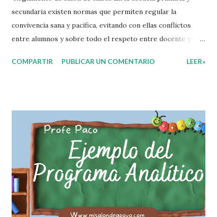
secundaria existen normas que permiten regular la
convivencia sana y pacifica, evitando con ellas conflictos
entre alumnos y sobre todo el respeto entre docente y
aprendiente. El alumno que aprende a respetar y seguir las
COMPARTIR
PUBLICAR UN COMENTARIO
LEER»
normas con responsabilidad en un futuro será un ciudadano
que entiende las consecuencias de sus acciones, es por eso
que el objetivo fundamental de las normas de clases o
reglamento de aula buscan formar aprendientes que desde
pequeños, entiendan, analizan y practiquen las grandes
responsabilidades que conlleva ser un buen ciudadano. A
continuación les compartimos algunos ejemplos de reglas
de salón de clases: 1. Cumplo con mis tareas y trabajos. 2.
Cuidado mi higiene personal. 3. Levanto la mano para
hablar. 4. Pido permiso para ir al baño 5. Deposito la
basura en su lugar. 6. Cumplo con mis útiles esc...