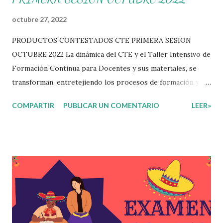
octubre 27, 2022
PRODUCTOS CONTESTADOS CTE PRIMERA SESION
OCTUBRE 2022 La dinámica del CTE y el Taller Intensivo de
Formación Continua para Docentes y sus materiales, se
transforman, entretejiendo los procesos de formación y de
gestión, sin distinguirlos por momentos, y transitando de
COMPARTIR
PUBLICAR UN COMENTARIO
LEER»
una guía de trabajo a un documento orientador, el cual es
genérico y no está diferenciado por niveles educativos.
Desde la flexibilidad en la que se concibe el CTE y en
correspondencia con la Nueva Escuela Mexicana, se
propone que el colectivo docente tome decisiones sobre
su organización, la gestión del tiempo acorde a las
necesidades de la escuela y las acciones que decidan
emprender para apropiarse y resignificar el Plan de
Estudio dentro y fuera de este espacio. En esta Primera