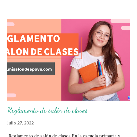
que sus alumnos cursaron durante este ciclo escolar,
permitiendo obtener un mayor panorama de los
aprendizajes claves que sus nuevos aprendientes ya
lograron alcanzar y de aquellos que aun necesitan
consolidar. Esto con la finalidad de que elaboramos un
plan de intervención adecuado para atender las necesidades
que nuestro grupo requiera de acuerdo a los resultados del
examen trimestral que apliquemos. Sin mas que decir les
damos las gracias para seguir apoyándonos en este nuevo
blog educativo y gracias por su preferencia. Recuerden
que todo material que aquí se comparte solo se hac...
Reglamento de salón de clases
julio 27, 2022
Reglamento de salón de clases En la escuela primaria y