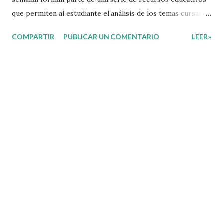
que permiten al estudiante el análisis de los temas cursados
durante las clases. En coordinación con los docentes, los
COMPARTIR
PUBLICAR UN COMENTARIO
LEER»
niños podrán relacionar aquellos contenidos que sean de su
interés con el material que les compartimos para que así,
mediante preguntas, actividades didácticas y contenido
audiovisual puedan comprender mejor lo que se expone.
Consolidar el aprendizaje de los estudiantes mediante el
estudio constante es preocupación tanto de directivos,
docentes y padres de familia. Por tal motivo, ponemos a su
disposición una amplia gama de opciones para utilizar
como parte central de sus medios educativos con o como
complemento a las planeaciones y/o actividades que ya se
encuentren previamente organizadas. Estas planeaciones
estan diseñadas para trabajar en la primera semana del
presente ciclo escolar las cuales en base a sus activid...