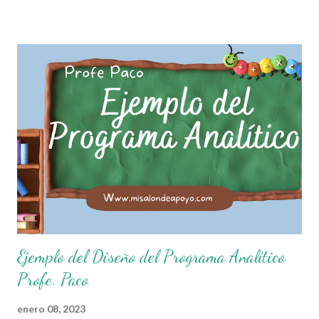
que el objetivo fundamental de las normas de clases o
reglamento de aula buscan formar aprendientes que desde
pequeños, entiendan, analizan y practiquen las grandes
responsabilidades que conlleva ser un buen ciudadano. A
continuación les compartimos algunos ejemplos de reglas
de salón de clases: 1. Cumplo con mis tareas y trabajos. 2.
Cuidado mi higiene personal. 3. Levanto la mano para
hablar. 4. Pido permiso para ir al baño 5. Deposito la
basura en su lugar. 6. Cumplo con mis útiles esc...
Ejemplo del Diseño del Programa Analítico
Profe. Paco
enero 08, 2023