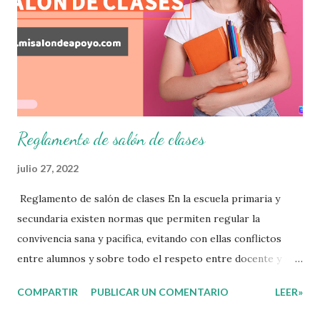
plan de intervención adecuado para atender las necesidades
que nuestro grupo requiera de acuerdo a los resultados del
examen trimestral que apliquemos. Sin mas que decir les
damos las gracias para seguir apoyándonos en este nuevo
blog educativo y gracias por su preferencia. Recuerden
que todo material que aquí se comparte solo se hac...
Reglamento de salón de clases
julio 27, 2022
Reglamento de salón de clases En la escuela primaria y
secundaria existen normas que permiten regular la
convivencia sana y pacifica, evitando con ellas conflictos
entre alumnos y sobre todo el respeto entre docente y
aprendiente. El alumno que aprende a respetar y seguir las
COMPARTIR
PUBLICAR UN COMENTARIO
LEER»
normas con responsabilidad en un futuro será un ciudadano
que entiende las consecuencias de sus acciones, es por eso