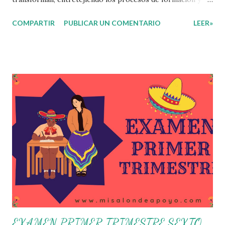
gestión, sin distinguirlos por momentos, y transitando de
COMPARTIR
PUBLICAR UN COMENTARIO
LEER»
una guía de trabajo a un documento orientador, el cual es
genérico y no está diferenciado por niveles educativos.
Desde la flexibilidad en la que se concibe el CTE y en
correspondencia con la Nueva Escuela Mexicana, se
propone que el colectivo docente tome decisiones sobre
su organización, la gestión del tiempo acorde a las
necesidades de la escuela y las acciones que decidan
emprender para apropiarse y resignificar el Plan de
Estudio dentro y fuera de este espacio. En esta Primera
Sesión Ordinaria se les invita a que reflexionen y acuerden
posibles acciones a realizar colaborativamente en la escuela
y con la comunidad, a fin de atender las problemáticas
identificadas. Compañeros docentes en est...
EXAMEN PRIMER TRIMESTRE SEXTO