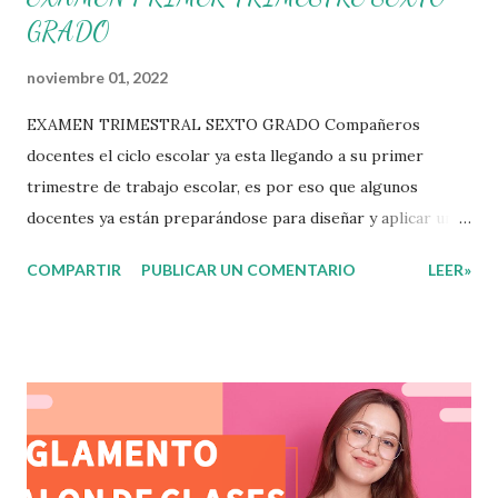
GRADO
noviembre 01, 2022
EXAMEN TRIMESTRAL SEXTO GRADO Compañeros
docentes el ciclo escolar ya esta llegando a su primer
trimestre de trabajo escolar, es por eso que algunos
docentes ya están preparándose para diseñar y aplicar una
evaluación que ermita conocer los aprendizajes logrados
COMPARTIR
PUBLICAR UN COMENTARIO
LEER»
por parte de nuestros aprendientes. El examen consta de
diversas preguntas para evaluar las diferentes asignaturas
que sus alumnos cursaron durante este ciclo escolar,
permitiendo obtener un mayor panorama de los
aprendizajes claves que sus nuevos aprendientes ya
lograron alcanzar y de aquellos que aun necesitan
consolidar. Esto con la finalidad de que elaboramos un