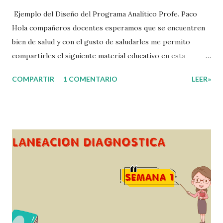
Ejemplo del Diseño del Programa Analítico Profe. Paco
Hola compañeros docentes esperamos que se encuentren
bien de salud y con el gusto de saludarles me permito
compartirles el siguiente material educativo en esta
ocasión les compartimos un Ejemplo del diseño Analítico.
COMPARTIR
1 COMENTARIO
LEER»
Esperando que este material sea de gran utilidad para
fortalecer los procesos de enseñanza y aprendizaje para
que los alumnos alcacen los niveles de logro educativo.
Gracias por seguir a nuestro blog educativo, también
agradecemos a los creadores de los diferentes materiales
que hacen que todo esto sea posible, recordándoles que
nosotros solo los compartimos con fines educativos,
didácticos e informativos. ☺️ Obtén documento completo
aquí 👇👇 👇 Ejemplo del Diseño del Programa Analítico