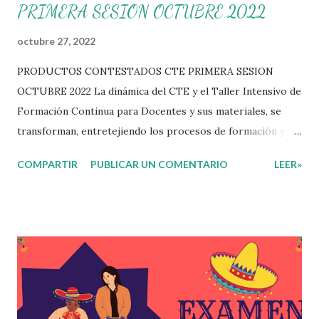
PRIMERA SESION OCTUBRE 2022
octubre 27, 2022
PRODUCTOS CONTESTADOS CTE PRIMERA SESION
OCTUBRE 2022 La dinámica del CTE y el Taller Intensivo de
Formación Continua para Docentes y sus materiales, se
transforman, entretejiendo los procesos de formación y de
gestión, sin distinguirlos por momentos, y transitando de
COMPARTIR
PUBLICAR UN COMENTARIO
LEER»
una guía de trabajo a un documento orientador, el cual es
genérico y no está diferenciado por niveles educativos.
Desde la flexibilidad en la que se concibe el CTE y en
correspondencia con la Nueva Escuela Mexicana, se
propone que el colectivo docente tome decisiones sobre
su organización, la gestión del tiempo acorde a las
necesidades de la escuela y las acciones que decidan
emprender para apropiarse y resignificar el Plan de