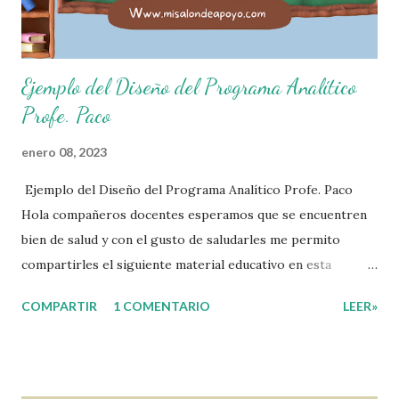
Ejemplo del Diseño del Programa Analítico
Profe. Paco
enero 08, 2023
Ejemplo del Diseño del Programa Analítico Profe. Paco
Hola compañeros docentes esperamos que se encuentren
bien de salud y con el gusto de saludarles me permito
compartirles el siguiente material educativo en esta
ocasión les compartimos un Ejemplo del diseño Analítico.
COMPARTIR
1 COMENTARIO
LEER»
Esperando que este material sea de gran utilidad para
fortalecer los procesos de enseñanza y aprendizaje para
que los alumnos alcacen los niveles de logro educativo.
Gracias por seguir a nuestro blog educativo, también