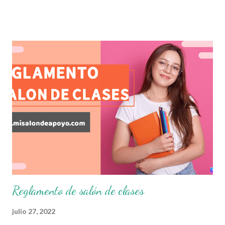
diversas preguntas para evaluar las diferentes asignaturas
que sus alumnos cursaron durante este ciclo escolar,
permitiendo obtener un mayor panorama de los
aprendizajes claves que sus nuevos aprendientes ya
lograron alcanzar y de aquellos que aun necesitan
consolidar. Esto con la finalidad de que elaboramos un
plan de intervención adecuado para atender las necesidades
que nuestro grupo requiera de acuerdo a los resultados del
examen trimestral que apliquemos. Sin mas que decir les
damos las gracias para seguir apoyándonos en este nuevo
blog educativo y gracias por su preferencia. Recuerden
que todo material que aquí se comparte solo se hac...
Reglamento de salón de clases
julio 27, 2022