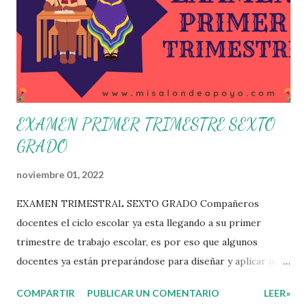
Estudio dentro y fuera de este espacio. En esta Primera
Sesión Ordinaria se les invita a que reflexionen y acuerden
posibles acciones a realizar colaborativamente en la escuela
y con la comunidad, a fin de atender las problemáticas
identificadas. Compañeros docentes en est...
EXAMEN PRIMER TRIMESTRE SEXTO
GRADO
noviembre 01, 2022
EXAMEN TRIMESTRAL SEXTO GRADO Compañeros
docentes el ciclo escolar ya esta llegando a su primer
trimestre de trabajo escolar, es por eso que algunos
docentes ya están preparándose para diseñar y aplicar una
evaluación que ermita conocer los aprendizajes logrados
COMPARTIR
PUBLICAR UN COMENTARIO
LEER»
por parte de nuestros aprendientes. El examen consta de