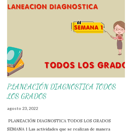
agradecemos a los creadores de los diferentes materiales
que hacen que todo esto sea posible, recordándoles que
nosotros solo los compartimos con fines educativos,
didácticos e informativos. ☺️ Obtén documento completo
aquí 👇👇 👇 Ejemplo del Diseño del Programa Analítico
PLANEACIÓN DIAGNOSTICA TODOS
LOS GRADOS
agosto 23, 2022
PLANEACIÓN DIAGNOSTICA TODOS LOS GRADOS
SEMANA 1 Las actividades que se realizan de manera