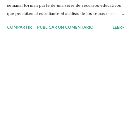
semanal forman parte de una serie de recursos educativos
que permiten al estudiante el análisis de los temas cursados
durante las clases. En coordinación con los docentes, los
COMPARTIR
PUBLICAR UN COMENTARIO
LEER»
niños podrán relacionar aquellos contenidos que sean de su
interés con el material que les compartimos para que así,
mediante preguntas, actividades didácticas y contenido
audiovisual puedan comprender mejor lo que se expone.
Consolidar el aprendizaje de los estudiantes mediante el
estudio constante es preocupación tanto de directivos,
docentes y padres de familia. Por tal motivo, ponemos a su
disposición una amplia gama de opciones para utilizar
como parte central de sus medios educativos con o como
complemento a las planeaciones y/o actividades que ya se
encuentren previamente organizadas. Estas planeaciones
estan diseñadas para trabajar en la primera semana del
presente ciclo escolar las cuales en base a sus activid...