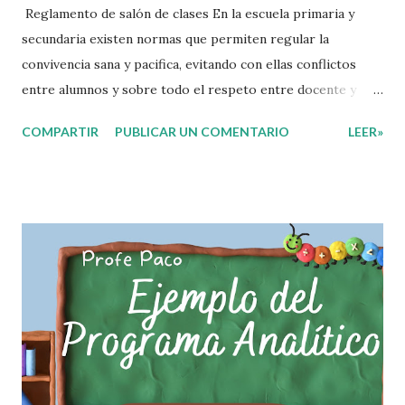
Reglamento de salón de clases En la escuela primaria y
secundaria existen normas que permiten regular la
convivencia sana y pacifica, evitando con ellas conflictos
entre alumnos y sobre todo el respeto entre docente y
aprendiente. El alumno que aprende a respetar y seguir las
COMPARTIR
PUBLICAR UN COMENTARIO
LEER»
normas con responsabilidad en un futuro será un ciudadano
que entiende las consecuencias de sus acciones, es por eso
que el objetivo fundamental de las normas de clases o
reglamento de aula buscan formar aprendientes que desde
pequeños, entiendan, analizan y practiquen las grandes
responsabilidades que conlleva ser un buen ciudadano. A
continuación les compartimos algunos ejemplos de reglas
de salón de clases: 1. Cumplo con mis tareas y trabajos. 2.
Cuidado mi higiene personal. 3. Levanto la mano para
hablar. 4. Pido permiso para ir al baño 5. Deposito la
basura en su lugar. 6. Cumplo con mis útiles esc...