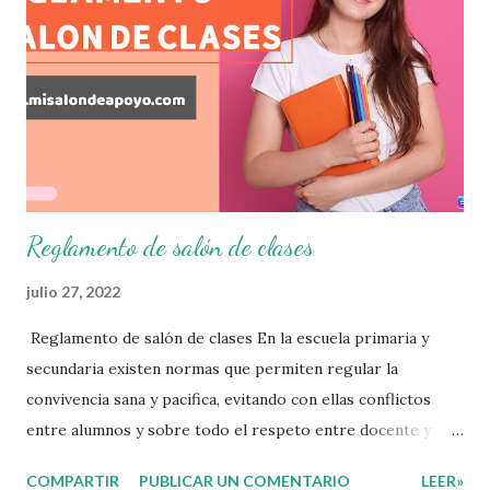
consolidar. Esto con la finalidad de que elaboramos un
plan de intervención adecuado para atender las necesidades
que nuestro grupo requiera de acuerdo a los resultados del
examen trimestral que apliquemos. Sin mas que decir les
damos las gracias para seguir apoyándonos en este nuevo
blog educativo y gracias por su preferencia. Recuerden
que todo material que aquí se comparte solo se hac...
Reglamento de salón de clases
julio 27, 2022
Reglamento de salón de clases En la escuela primaria y
secundaria existen normas que permiten regular la
convivencia sana y pacifica, evitando con ellas conflictos
entre alumnos y sobre todo el respeto entre docente y
aprendiente. El alumno que aprende a respetar y seguir las
COMPARTIR
PUBLICAR UN COMENTARIO
LEER»