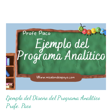
normas con responsabilidad en un futuro será un ciudadano
que entiende las consecuencias de sus acciones, es por eso
que el objetivo fundamental de las normas de clases o
reglamento de aula buscan formar aprendientes que desde
pequeños, entiendan, analizan y practiquen las grandes
responsabilidades que conlleva ser un buen ciudadano. A
continuación les compartimos algunos ejemplos de reglas
de salón de clases: 1. Cumplo con mis tareas y trabajos. 2.
Cuidado mi higiene personal. 3. Levanto la mano para
hablar. 4. Pido permiso para ir al baño 5. Deposito la
basura en su lugar. 6. Cumplo con mis útiles esc...
Ejemplo del Diseño del Programa Analítico
Profe. Paco