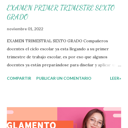
EXAMEN PRIMER TRIMESTRE SEXTO
GRADO
noviembre 01, 2022
EXAMEN TRIMESTRAL SEXTO GRADO Compañeros
docentes el ciclo escolar ya esta llegando a su primer
trimestre de trabajo escolar, es por eso que algunos
docentes ya están preparándose para diseñar y aplicar una
evaluación que ermita conocer los aprendizajes logrados
COMPARTIR
PUBLICAR UN COMENTARIO
LEER»
por parte de nuestros aprendientes. El examen consta de
diversas preguntas para evaluar las diferentes asignaturas
que sus alumnos cursaron durante este ciclo escolar,
permitiendo obtener un mayor panorama de los
aprendizajes claves que sus nuevos aprendientes ya
lograron alcanzar y de aquellos que aun necesitan