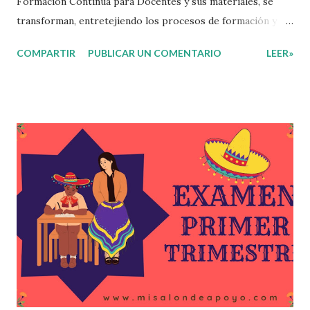
Formación Continua para Docentes y sus materiales, se
transforman, entretejiendo los procesos de formación y de
gestión, sin distinguirlos por momentos, y transitando de
COMPARTIR
PUBLICAR UN COMENTARIO
LEER»
una guía de trabajo a un documento orientador, el cual es
genérico y no está diferenciado por niveles educativos.
Desde la flexibilidad en la que se concibe el CTE y en
correspondencia con la Nueva Escuela Mexicana, se
propone que el colectivo docente tome decisiones sobre
su organización, la gestión del tiempo acorde a las
necesidades de la escuela y las acciones que decidan
emprender para apropiarse y resignificar el Plan de
Estudio dentro y fuera de este espacio. En esta Primera
Sesión Ordinaria se les invita a que reflexionen y acuerden
posibles acciones a realizar colaborativamente en la escuela
y con la comunidad, a fin de atender las problemáticas
identificadas. Compañeros docentes en est...