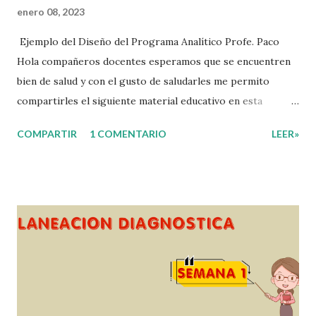
enero 08, 2023
Ejemplo del Diseño del Programa Analítico Profe. Paco
Hola compañeros docentes esperamos que se encuentren
bien de salud y con el gusto de saludarles me permito
compartirles el siguiente material educativo en esta
ocasión les compartimos un Ejemplo del diseño Analítico.
COMPARTIR
1 COMENTARIO
LEER»
Esperando que este material sea de gran utilidad para
fortalecer los procesos de enseñanza y aprendizaje para
que los alumnos alcacen los niveles de logro educativo.
Gracias por seguir a nuestro blog educativo, también
agradecemos a los creadores de los diferentes materiales
que hacen que todo esto sea posible, recordándoles que
nosotros solo los compartimos con fines educativos,
didácticos e informativos. ☺️ Obtén documento completo
aquí 👇👇 👇 Ejemplo del Diseño del Programa Analítico