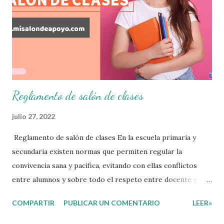
que nuestro grupo requiera de acuerdo a los resultados del
examen trimestral que apliquemos. Sin mas que decir les
damos las gracias para seguir apoyándonos en este nuevo
blog educativo y gracias por su preferencia. Recuerden
que todo material que aquí se comparte solo se hac...
Reglamento de salón de clases
julio 27, 2022
Reglamento de salón de clases En la escuela primaria y
secundaria existen normas que permiten regular la
convivencia sana y pacifica, evitando con ellas conflictos
entre alumnos y sobre todo el respeto entre docente y
aprendiente. El alumno que aprende a respetar y seguir las
COMPARTIR
PUBLICAR UN COMENTARIO
LEER»
normas con responsabilidad en un futuro será un ciudadano
que entiende las consecuencias de sus acciones, es por eso