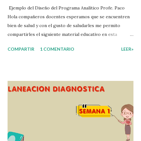
Ejemplo del Diseño del Programa Analítico Profe. Paco
Hola compañeros docentes esperamos que se encuentren
bien de salud y con el gusto de saludarles me permito
compartirles el siguiente material educativo en esta
ocasión les compartimos un Ejemplo del diseño Analítico.
COMPARTIR
1 COMENTARIO
LEER»
Esperando que este material sea de gran utilidad para
fortalecer los procesos de enseñanza y aprendizaje para
que los alumnos alcacen los niveles de logro educativo.
Gracias por seguir a nuestro blog educativo, también
agradecemos a los creadores de los diferentes materiales
que hacen que todo esto sea posible, recordándoles que
nosotros solo los compartimos con fines educativos,
didácticos e informativos. ☺️ Obtén documento completo
aquí 👇👇 👇 Ejemplo del Diseño del Programa Analítico