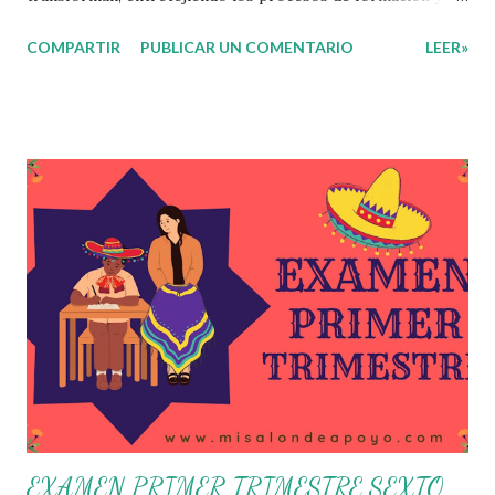
gestión, sin distinguirlos por momentos, y transitando de
COMPARTIR
PUBLICAR UN COMENTARIO
LEER»
una guía de trabajo a un documento orientador, el cual es
genérico y no está diferenciado por niveles educativos.
Desde la flexibilidad en la que se concibe el CTE y en
correspondencia con la Nueva Escuela Mexicana, se
propone que el colectivo docente tome decisiones sobre
su organización, la gestión del tiempo acorde a las
necesidades de la escuela y las acciones que decidan
emprender para apropiarse y resignificar el Plan de
Estudio dentro y fuera de este espacio. En esta Primera
Sesión Ordinaria se les invita a que reflexionen y acuerden
posibles acciones a realizar colaborativamente en la escuela
y con la comunidad, a fin de atender las problemáticas
identificadas. Compañeros docentes en est...
EXAMEN PRIMER TRIMESTRE SEXTO