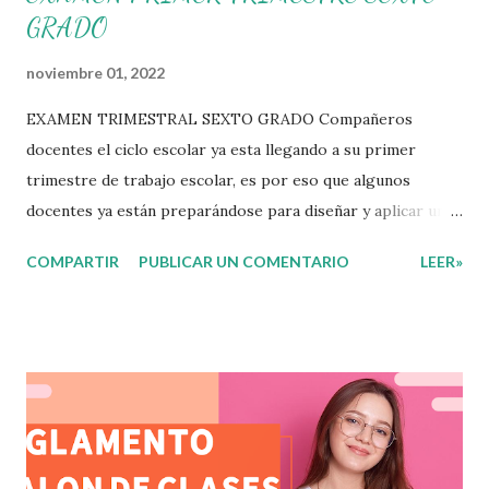
GRADO
noviembre 01, 2022
EXAMEN TRIMESTRAL SEXTO GRADO Compañeros
docentes el ciclo escolar ya esta llegando a su primer
trimestre de trabajo escolar, es por eso que algunos
docentes ya están preparándose para diseñar y aplicar una
evaluación que ermita conocer los aprendizajes logrados
COMPARTIR
PUBLICAR UN COMENTARIO
LEER»
por parte de nuestros aprendientes. El examen consta de
diversas preguntas para evaluar las diferentes asignaturas
que sus alumnos cursaron durante este ciclo escolar,
permitiendo obtener un mayor panorama de los
aprendizajes claves que sus nuevos aprendientes ya
lograron alcanzar y de aquellos que aun necesitan
consolidar. Esto con la finalidad de que elaboramos un
plan de intervención adecuado para atender las necesidades