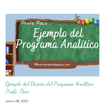
que el objetivo fundamental de las normas de clases o
reglamento de aula buscan formar aprendientes que desde
pequeños, entiendan, analizan y practiquen las grandes
responsabilidades que conlleva ser un buen ciudadano. A
continuación les compartimos algunos ejemplos de reglas
de salón de clases: 1. Cumplo con mis tareas y trabajos. 2.
Cuidado mi higiene personal. 3. Levanto la mano para
hablar. 4. Pido permiso para ir al baño 5. Deposito la
basura en su lugar. 6. Cumplo con mis útiles esc...
Ejemplo del Diseño del Programa Analítico
Profe. Paco
enero 08, 2023