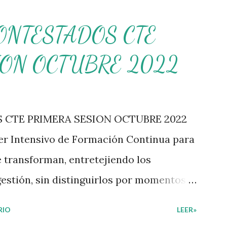
ONTESTADOS CTE
ION OCTUBRE 2022
CTE PRIMERA SESION OCTUBRE 2022
ler Intensivo de Formación Continua para
e transforman, entretejiendo los
estión, sin distinguirlos por momentos, y
rabajo a un documento orientador, el cual
RIO
LEER»
nciado por niveles educativos. Desde la