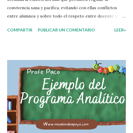
convivencia sana y pacifica, evitando con ellas conflictos
entre alumnos y sobre todo el respeto entre docente y
aprendiente. El alumno que aprende a respetar y seguir las
COMPARTIR
PUBLICAR UN COMENTARIO
LEER»
normas con responsabilidad en un futuro será un ciudadano
que entiende las consecuencias de sus acciones, es por eso
que el objetivo fundamental de las normas de clases o
reglamento de aula buscan formar aprendientes que desde
pequeños, entiendan, analizan y practiquen las grandes
responsabilidades que conlleva ser un buen ciudadano. A
continuación les compartimos algunos ejemplos de reglas
de salón de clases: 1. Cumplo con mis tareas y trabajos. 2.
Cuidado mi higiene personal. 3. Levanto la mano para
hablar. 4. Pido permiso para ir al baño 5. Deposito la
basura en su lugar. 6. Cumplo con mis útiles esc...