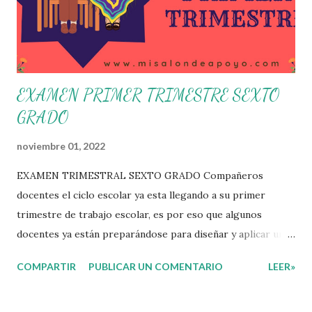
posibles acciones a realizar colaborativamente en la escuela
y con la comunidad, a fin de atender las problemáticas
identificadas. Compañeros docentes en est...
EXAMEN PRIMER TRIMESTRE SEXTO
GRADO
noviembre 01, 2022
EXAMEN TRIMESTRAL SEXTO GRADO Compañeros
docentes el ciclo escolar ya esta llegando a su primer
trimestre de trabajo escolar, es por eso que algunos
docentes ya están preparándose para diseñar y aplicar una
evaluación que ermita conocer los aprendizajes logrados
COMPARTIR
PUBLICAR UN COMENTARIO
LEER»
por parte de nuestros aprendientes. El examen consta de
diversas preguntas para evaluar las diferentes asignaturas