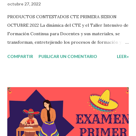
octubre 27, 2022
PRODUCTOS CONTESTADOS CTE PRIMERA SESION
OCTUBRE 2022 La dinámica del CTE y el Taller Intensivo de
Formación Continua para Docentes y sus materiales, se
transforman, entretejiendo los procesos de formación y de
gestión, sin distinguirlos por momentos, y transitando de
COMPARTIR
PUBLICAR UN COMENTARIO
LEER»
una guía de trabajo a un documento orientador, el cual es
genérico y no está diferenciado por niveles educativos.
Desde la flexibilidad en la que se concibe el CTE y en
correspondencia con la Nueva Escuela Mexicana, se
propone que el colectivo docente tome decisiones sobre
su organización, la gestión del tiempo acorde a las
necesidades de la escuela y las acciones que decidan
emprender para apropiarse y resignificar el Plan de
Estudio dentro y fuera de este espacio. En esta Primera
Sesión Ordinaria se les invita a que reflexionen y acuerden