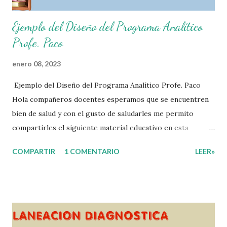
Ejemplo del Diseño del Programa Analítico
Profe. Paco
enero 08, 2023
Ejemplo del Diseño del Programa Analítico Profe. Paco
Hola compañeros docentes esperamos que se encuentren
bien de salud y con el gusto de saludarles me permito
compartirles el siguiente material educativo en esta
ocasión les compartimos un Ejemplo del diseño Analítico.
COMPARTIR
1 COMENTARIO
LEER»
Esperando que este material sea de gran utilidad para
fortalecer los procesos de enseñanza y aprendizaje para
que los alumnos alcacen los niveles de logro educativo.
Gracias por seguir a nuestro blog educativo, también
agradecemos a los creadores de los diferentes materiales
que hacen que todo esto sea posible, recordándoles que