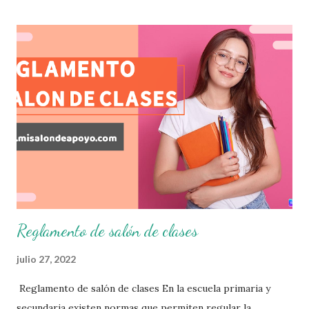
que sus alumnos cursaron durante este ciclo escolar,
permitiendo obtener un mayor panorama de los
aprendizajes claves que sus nuevos aprendientes ya
lograron alcanzar y de aquellos que aun necesitan
consolidar. Esto con la finalidad de que elaboramos un
plan de intervención adecuado para atender las necesidades
que nuestro grupo requiera de acuerdo a los resultados del
examen trimestral que apliquemos. Sin mas que decir les
damos las gracias para seguir apoyándonos en este nuevo
blog educativo y gracias por su preferencia. Recuerden
que todo material que aquí se comparte solo se hac...
Reglamento de salón de clases
julio 27, 2022
Reglamento de salón de clases En la escuela primaria y
secundaria existen normas que permiten regular la