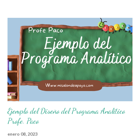
que el objetivo fundamental de las normas de clases o
reglamento de aula buscan formar aprendientes que desde
pequeños, entiendan, analizan y practiquen las grandes
responsabilidades que conlleva ser un buen ciudadano. A
continuación les compartimos algunos ejemplos de reglas
de salón de clases: 1. Cumplo con mis tareas y trabajos. 2.
Cuidado mi higiene personal. 3. Levanto la mano para
hablar. 4. Pido permiso para ir al baño 5. Deposito la
basura en su lugar. 6. Cumplo con mis útiles esc...
Ejemplo del Diseño del Programa Analítico
Profe. Paco
enero 08, 2023