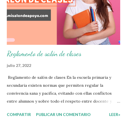
que nuestro grupo requiera de acuerdo a los resultados del
examen trimestral que apliquemos. Sin mas que decir les
damos las gracias para seguir apoyándonos en este nuevo
blog educativo y gracias por su preferencia. Recuerden
que todo material que aquí se comparte solo se hac...
Reglamento de salón de clases
julio 27, 2022
Reglamento de salón de clases En la escuela primaria y
secundaria existen normas que permiten regular la
convivencia sana y pacifica, evitando con ellas conflictos
entre alumnos y sobre todo el respeto entre docente y
aprendiente. El alumno que aprende a respetar y seguir las
COMPARTIR
PUBLICAR UN COMENTARIO
LEER»
normas con responsabilidad en un futuro será un ciudadano
que entiende las consecuencias de sus acciones, es por eso