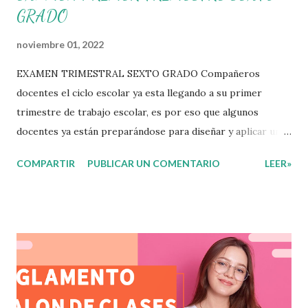
GRADO
noviembre 01, 2022
EXAMEN TRIMESTRAL SEXTO GRADO Compañeros
docentes el ciclo escolar ya esta llegando a su primer
trimestre de trabajo escolar, es por eso que algunos
docentes ya están preparándose para diseñar y aplicar una
evaluación que ermita conocer los aprendizajes logrados
COMPARTIR
PUBLICAR UN COMENTARIO
LEER»
por parte de nuestros aprendientes. El examen consta de
diversas preguntas para evaluar las diferentes asignaturas
que sus alumnos cursaron durante este ciclo escolar,
permitiendo obtener un mayor panorama de los
aprendizajes claves que sus nuevos aprendientes ya
lograron alcanzar y de aquellos que aun necesitan
consolidar. Esto con la finalidad de que elaboramos un
plan de intervención adecuado para atender las necesidades