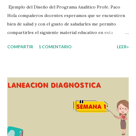
Ejemplo del Diseño del Programa Analítico Profe. Paco
Hola compañeros docentes esperamos que se encuentren
bien de salud y con el gusto de saludarles me permito
compartirles el siguiente material educativo en esta
ocasión les compartimos un Ejemplo del diseño Analítico.
COMPARTIR
1 COMENTARIO
LEER»
Esperando que este material sea de gran utilidad para
fortalecer los procesos de enseñanza y aprendizaje para
que los alumnos alcacen los niveles de logro educativo.
Gracias por seguir a nuestro blog educativo, también
agradecemos a los creadores de los diferentes materiales
que hacen que todo esto sea posible, recordándoles que
nosotros solo los compartimos con fines educativos,
didácticos e informativos. ☺️ Obtén documento completo
aquí 👇👇 👇 Ejemplo del Diseño del Programa Analítico