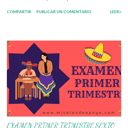
gestión, sin distinguirlos por momentos, y transitando de
COMPARTIR
PUBLICAR UN COMENTARIO
LEER»
una guía de trabajo a un documento orientador, el cual es
genérico y no está diferenciado por niveles educativos.
Desde la flexibilidad en la que se concibe el CTE y en
correspondencia con la Nueva Escuela Mexicana, se
propone que el colectivo docente tome decisiones sobre
su organización, la gestión del tiempo acorde a las
necesidades de la escuela y las acciones que decidan
emprender para apropiarse y resignificar el Plan de
Estudio dentro y fuera de este espacio. En esta Primera
Sesión Ordinaria se les invita a que reflexionen y acuerden
posibles acciones a realizar colaborativamente en la escuela
y con la comunidad, a fin de atender las problemáticas
identificadas. Compañeros docentes en est...
EXAMEN PRIMER TRIMESTRE SEXTO