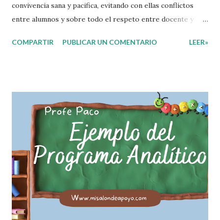
convivencia sana y pacifica, evitando con ellas conflictos
entre alumnos y sobre todo el respeto entre docente y
aprendiente. El alumno que aprende a respetar y seguir las
COMPARTIR
PUBLICAR UN COMENTARIO
LEER»
normas con responsabilidad en un futuro será un ciudadano
que entiende las consecuencias de sus acciones, es por eso
que el objetivo fundamental de las normas de clases o
reglamento de aula buscan formar aprendientes que desde
pequeños, entiendan, analizan y practiquen las grandes
responsabilidades que conlleva ser un buen ciudadano. A
continuación les compartimos algunos ejemplos de reglas
de salón de clases: 1. Cumplo con mis tareas y trabajos. 2.
Cuidado mi higiene personal. 3. Levanto la mano para
hablar. 4. Pido permiso para ir al baño 5. Deposito la
basura en su lugar. 6. Cumplo con mis útiles esc...