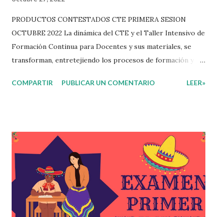
PRODUCTOS CONTESTADOS CTE PRIMERA SESION
OCTUBRE 2022 La dinámica del CTE y el Taller Intensivo de
Formación Continua para Docentes y sus materiales, se
transforman, entretejiendo los procesos de formación y de
gestión, sin distinguirlos por momentos, y transitando de
COMPARTIR
PUBLICAR UN COMENTARIO
LEER»
una guía de trabajo a un documento orientador, el cual es
genérico y no está diferenciado por niveles educativos.
Desde la flexibilidad en la que se concibe el CTE y en
correspondencia con la Nueva Escuela Mexicana, se
propone que el colectivo docente tome decisiones sobre
su organización, la gestión del tiempo acorde a las
necesidades de la escuela y las acciones que decidan
emprender para apropiarse y resignificar el Plan de
Estudio dentro y fuera de este espacio. En esta Primera
Sesión Ordinaria se les invita a que reflexionen y acuerden