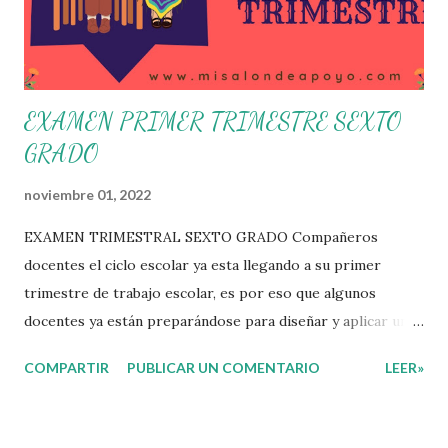
posibles acciones a realizar colaborativamente en la escuela
y con la comunidad, a fin de atender las problemáticas
identificadas. Compañeros docentes en est...
EXAMEN PRIMER TRIMESTRE SEXTO
GRADO
noviembre 01, 2022
EXAMEN TRIMESTRAL SEXTO GRADO Compañeros
docentes el ciclo escolar ya esta llegando a su primer
trimestre de trabajo escolar, es por eso que algunos
docentes ya están preparándose para diseñar y aplicar una
evaluación que ermita conocer los aprendizajes logrados
COMPARTIR
PUBLICAR UN COMENTARIO
LEER»
por parte de nuestros aprendientes. El examen consta de
diversas preguntas para evaluar las diferentes asignaturas
que sus alumnos cursaron durante este ciclo escolar,