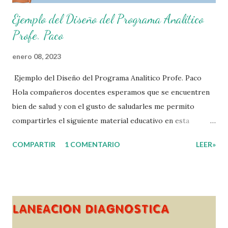
Ejemplo del Diseño del Programa Analítico
Profe. Paco
enero 08, 2023
Ejemplo del Diseño del Programa Analítico Profe. Paco
Hola compañeros docentes esperamos que se encuentren
bien de salud y con el gusto de saludarles me permito
compartirles el siguiente material educativo en esta
ocasión les compartimos un Ejemplo del diseño Analítico.
COMPARTIR
1 COMENTARIO
LEER»
Esperando que este material sea de gran utilidad para
fortalecer los procesos de enseñanza y aprendizaje para
que los alumnos alcacen los niveles de logro educativo.
Gracias por seguir a nuestro blog educativo, también
agradecemos a los creadores de los diferentes materiales
que hacen que todo esto sea posible, recordándoles que