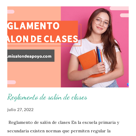
permitiendo obtener un mayor panorama de los
aprendizajes claves que sus nuevos aprendientes ya
lograron alcanzar y de aquellos que aun necesitan
consolidar. Esto con la finalidad de que elaboramos un
plan de intervención adecuado para atender las necesidades
que nuestro grupo requiera de acuerdo a los resultados del
examen trimestral que apliquemos. Sin mas que decir les
damos las gracias para seguir apoyándonos en este nuevo
blog educativo y gracias por su preferencia. Recuerden
que todo material que aquí se comparte solo se hac...
Reglamento de salón de clases
julio 27, 2022
Reglamento de salón de clases En la escuela primaria y
secundaria existen normas que permiten regular la