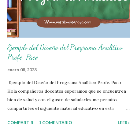
hablar. 4. Pido permiso para ir al baño 5. Deposito la
basura en su lugar. 6. Cumplo con mis útiles esc...
Ejemplo del Diseño del Programa Analítico
Profe. Paco
enero 08, 2023
Ejemplo del Diseño del Programa Analítico Profe. Paco
Hola compañeros docentes esperamos que se encuentren
bien de salud y con el gusto de saludarles me permito
compartirles el siguiente material educativo en esta
ocasión les compartimos un Ejemplo del diseño Analítico.
COMPARTIR
1 COMENTARIO
LEER»
Esperando que este material sea de gran utilidad para
fortalecer los procesos de enseñanza y aprendizaje para