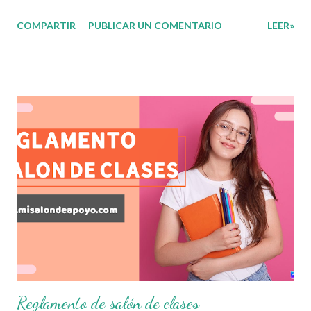
evaluación que ermita conocer los aprendizajes logrados
COMPARTIR
PUBLICAR UN COMENTARIO
LEER»
por parte de nuestros aprendientes. El examen consta de
diversas preguntas para evaluar las diferentes asignaturas
que sus alumnos cursaron durante este ciclo escolar,
permitiendo obtener un mayor panorama de los
aprendizajes claves que sus nuevos aprendientes ya
lograron alcanzar y de aquellos que aun necesitan
consolidar. Esto con la finalidad de que elaboramos un
plan de intervención adecuado para atender las necesidades
que nuestro grupo requiera de acuerdo a los resultados del
examen trimestral que apliquemos. Sin mas que decir les
damos las gracias para seguir apoyándonos en este nuevo
blog educativo y gracias por su preferencia. Recuerden
que todo material que aquí se comparte solo se hac...
Reglamento de salón de clases