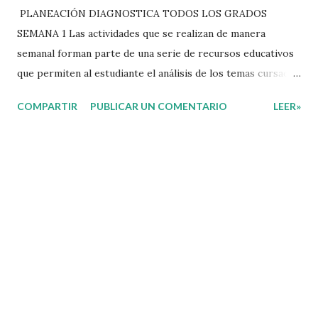
PLANEACIÓN DIAGNOSTICA TODOS LOS GRADOS
SEMANA 1 Las actividades que se realizan de manera
semanal forman parte de una serie de recursos educativos
que permiten al estudiante el análisis de los temas cursados
durante las clases. En coordinación con los docentes, los
COMPARTIR
PUBLICAR UN COMENTARIO
LEER»
niños podrán relacionar aquellos contenidos que sean de su
interés con el material que les compartimos para que así,
mediante preguntas, actividades didácticas y contenido
audiovisual puedan comprender mejor lo que se expone.
Consolidar el aprendizaje de los estudiantes mediante el
estudio constante es preocupación tanto de directivos,
docentes y padres de familia. Por tal motivo, ponemos a su
disposición una amplia gama de opciones para utilizar
como parte central de sus medios educativos con o como
complemento a las planeaciones y/o actividades que ya se
encuentren previamente organizadas. Estas planeaciones