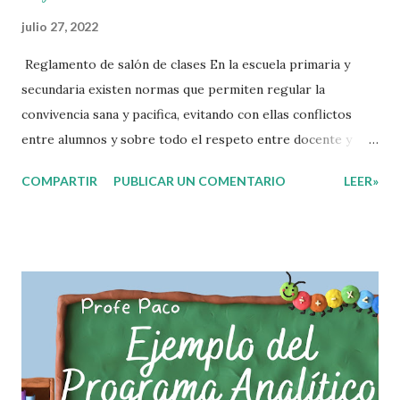
julio 27, 2022
Reglamento de salón de clases En la escuela primaria y
secundaria existen normas que permiten regular la
convivencia sana y pacifica, evitando con ellas conflictos
entre alumnos y sobre todo el respeto entre docente y
aprendiente. El alumno que aprende a respetar y seguir las
COMPARTIR
PUBLICAR UN COMENTARIO
LEER»
normas con responsabilidad en un futuro será un ciudadano
que entiende las consecuencias de sus acciones, es por eso
que el objetivo fundamental de las normas de clases o
reglamento de aula buscan formar aprendientes que desde
pequeños, entiendan, analizan y practiquen las grandes
responsabilidades que conlleva ser un buen ciudadano. A
continuación les compartimos algunos ejemplos de reglas
de salón de clases: 1. Cumplo con mis tareas y trabajos. 2.
Cuidado mi higiene personal. 3. Levanto la mano para