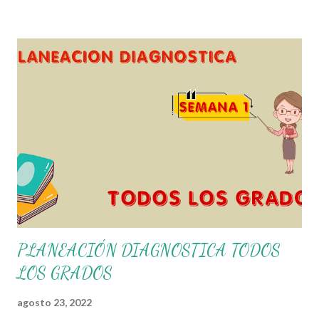
que los alumnos alcacen los niveles de logro educativo.
Gracias por seguir a nuestro blog educativo, también
agradecemos a los creadores de los diferentes materiales
que hacen que todo esto sea posible, recordándoles que
nosotros solo los compartimos con fines educativos,
didácticos e informativos. ☺️ Obtén documento completo
aquí 👇👇 👇 Ejemplo del Diseño del Programa Analítico
PLANEACIÓN DIAGNOSTICA TODOS
LOS GRADOS
agosto 23, 2022