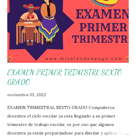
necesidades de la escuela y las acciones que decidan
emprender para apropiarse y resignificar el Plan de
Estudio dentro y fuera de este espacio. En esta Primera
Sesión Ordinaria se les invita a que reflexionen y acuerden
posibles acciones a realizar colaborativamente en la escuela
y con la comunidad, a fin de atender las problemáticas
identificadas. Compañeros docentes en est...
EXAMEN PRIMER TRIMESTRE SEXTO
GRADO
noviembre 01, 2022
EXAMEN TRIMESTRAL SEXTO GRADO Compañeros
docentes el ciclo escolar ya esta llegando a su primer
trimestre de trabajo escolar, es por eso que algunos
docentes ya están preparándose para diseñar y aplicar una