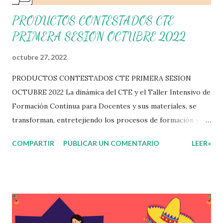
PRODUCTOS CONTESTADOS CTE
PRIMERA SESION OCTUBRE 2022
octubre 27, 2022
PRODUCTOS CONTESTADOS CTE PRIMERA SESION
OCTUBRE 2022 La dinámica del CTE y el Taller Intensivo de
Formación Continua para Docentes y sus materiales, se
transforman, entretejiendo los procesos de formación y de
gestión, sin distinguirlos por momentos, y transitando de
COMPARTIR
PUBLICAR UN COMENTARIO
LEER»
una guía de trabajo a un documento orientador, el cual es
genérico y no está diferenciado por niveles educativos.
Desde la flexibilidad en la que se concibe el CTE y en
correspondencia con la Nueva Escuela Mexicana, se
propone que el colectivo docente tome decisiones sobre
su organización, la gestión del tiempo acorde a las