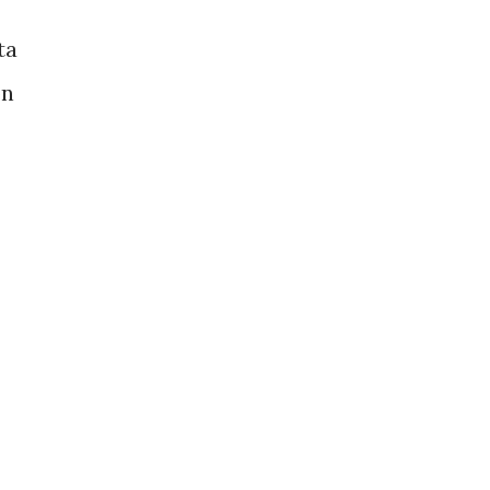
ta
ón