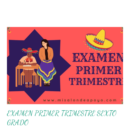
una guía de trabajo a un documento orientador, el cual es
genérico y no está diferenciado por niveles educativos.
Desde la flexibilidad en la que se concibe el CTE y en
correspondencia con la Nueva Escuela Mexicana, se
propone que el colectivo docente tome decisiones sobre
su organización, la gestión del tiempo acorde a las
necesidades de la escuela y las acciones que decidan
emprender para apropiarse y resignificar el Plan de
Estudio dentro y fuera de este espacio. En esta Primera
Sesión Ordinaria se les invita a que reflexionen y acuerden
posibles acciones a realizar colaborativamente en la escuela
y con la comunidad, a fin de atender las problemáticas
identificadas. Compañeros docentes en est...
EXAMEN PRIMER TRIMESTRE SEXTO
GRADO