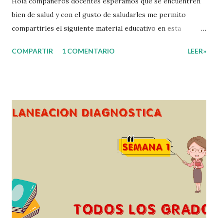
Hola compañeros docentes esperamos que se encuentren
bien de salud y con el gusto de saludarles me permito
compartirles el siguiente material educativo en esta
ocasión les compartimos un Ejemplo del diseño Analítico.
COMPARTIR
1 COMENTARIO
LEER»
Esperando que este material sea de gran utilidad para
fortalecer los procesos de enseñanza y aprendizaje para
que los alumnos alcacen los niveles de logro educativo.
Gracias por seguir a nuestro blog educativo, también
agradecemos a los creadores de los diferentes materiales
que hacen que todo esto sea posible, recordándoles que
nosotros solo los compartimos con fines educativos,
didácticos e informativos. ☺️ Obtén documento completo
aquí 👇👇 👇 Ejemplo del Diseño del Programa Analítico