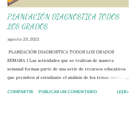
PLANEACIÓN DIAGNOSTICA TODOS
LOS GRADOS
agosto 23, 2022
PLANEACIÓN DIAGNOSTICA TODOS LOS GRADOS
SEMANA 1 Las actividades que se realizan de manera
semanal forman parte de una serie de recursos educativos
que permiten al estudiante el análisis de los temas cursados
durante las clases. En coordinación con los docentes, los
COMPARTIR
PUBLICAR UN COMENTARIO
LEER»
niños podrán relacionar aquellos contenidos que sean de su
interés con el material que les compartimos para que así,
mediante preguntas, actividades didácticas y contenido
audiovisual puedan comprender mejor lo que se expone.
Consolidar el aprendizaje de los estudiantes mediante el