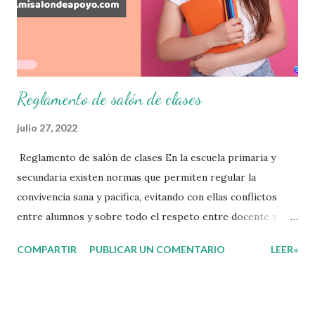
examen trimestral que apliquemos. Sin mas que decir les
damos las gracias para seguir apoyándonos en este nuevo
blog educativo y gracias por su preferencia. Recuerden
que todo material que aquí se comparte solo se hac...
Reglamento de salón de clases
julio 27, 2022
Reglamento de salón de clases En la escuela primaria y
secundaria existen normas que permiten regular la
convivencia sana y pacifica, evitando con ellas conflictos
entre alumnos y sobre todo el respeto entre docente y
aprendiente. El alumno que aprende a respetar y seguir las
COMPARTIR
PUBLICAR UN COMENTARIO
LEER»
normas con responsabilidad en un futuro será un ciudadano
que entiende las consecuencias de sus acciones, es por eso
que el objetivo fundamental de las normas de clases o
reglamento de aula buscan formar aprendientes que desde