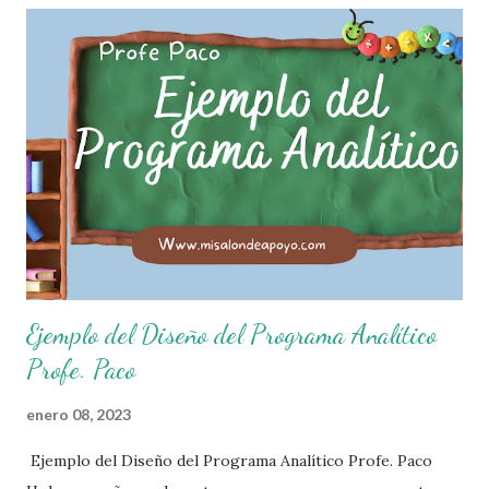
pequeños, entiendan, analizan y practiquen las grandes
responsabilidades que conlleva ser un buen ciudadano. A
continuación les compartimos algunos ejemplos de reglas
de salón de clases: 1. Cumplo con mis tareas y trabajos. 2.
Cuidado mi higiene personal. 3. Levanto la mano para
hablar. 4. Pido permiso para ir al baño 5. Deposito la
basura en su lugar. 6. Cumplo con mis útiles esc...
Ejemplo del Diseño del Programa Analítico
Profe. Paco
enero 08, 2023
Ejemplo del Diseño del Programa Analítico Profe. Paco