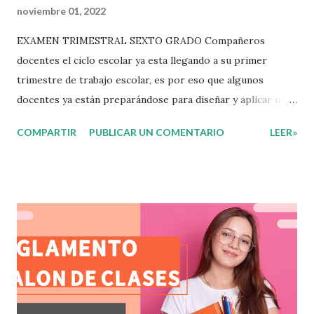
noviembre 01, 2022
EXAMEN TRIMESTRAL SEXTO GRADO Compañeros
docentes el ciclo escolar ya esta llegando a su primer
trimestre de trabajo escolar, es por eso que algunos
docentes ya están preparándose para diseñar y aplicar una
evaluación que ermita conocer los aprendizajes logrados
COMPARTIR
PUBLICAR UN COMENTARIO
LEER»
por parte de nuestros aprendientes. El examen consta de
diversas preguntas para evaluar las diferentes asignaturas
que sus alumnos cursaron durante este ciclo escolar,
permitiendo obtener un mayor panorama de los
aprendizajes claves que sus nuevos aprendientes ya
lograron alcanzar y de aquellos que aun necesitan
consolidar. Esto con la finalidad de que elaboramos un
plan de intervención adecuado para atender las necesidades
que nuestro grupo requiera de acuerdo a los resultados del