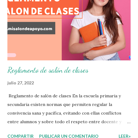
consolidar. Esto con la finalidad de que elaboramos un
plan de intervención adecuado para atender las necesidades
que nuestro grupo requiera de acuerdo a los resultados del
examen trimestral que apliquemos. Sin mas que decir les
damos las gracias para seguir apoyándonos en este nuevo
blog educativo y gracias por su preferencia. Recuerden
que todo material que aquí se comparte solo se hac...
Reglamento de salón de clases
julio 27, 2022
Reglamento de salón de clases En la escuela primaria y
secundaria existen normas que permiten regular la
convivencia sana y pacifica, evitando con ellas conflictos
entre alumnos y sobre todo el respeto entre docente y
aprendiente. El alumno que aprende a respetar y seguir las
COMPARTIR
PUBLICAR UN COMENTARIO
LEER»