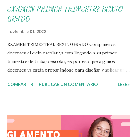
EXAMEN PRIMER TRIMESTRE SEXTO
GRADO
noviembre 01, 2022
EXAMEN TRIMESTRAL SEXTO GRADO Compañeros
docentes el ciclo escolar ya esta llegando a su primer
trimestre de trabajo escolar, es por eso que algunos
docentes ya están preparándose para diseñar y aplicar una
evaluación que ermita conocer los aprendizajes logrados
COMPARTIR
PUBLICAR UN COMENTARIO
LEER»
por parte de nuestros aprendientes. El examen consta de
diversas preguntas para evaluar las diferentes asignaturas
que sus alumnos cursaron durante este ciclo escolar,
permitiendo obtener un mayor panorama de los
aprendizajes claves que sus nuevos aprendientes ya
lograron alcanzar y de aquellos que aun necesitan