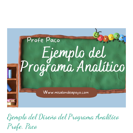
normas con responsabilidad en un futuro será un ciudadano
que entiende las consecuencias de sus acciones, es por eso
que el objetivo fundamental de las normas de clases o
reglamento de aula buscan formar aprendientes que desde
pequeños, entiendan, analizan y practiquen las grandes
responsabilidades que conlleva ser un buen ciudadano. A
continuación les compartimos algunos ejemplos de reglas
de salón de clases: 1. Cumplo con mis tareas y trabajos. 2.
Cuidado mi higiene personal. 3. Levanto la mano para
hablar. 4. Pido permiso para ir al baño 5. Deposito la
basura en su lugar. 6. Cumplo con mis útiles esc...
Ejemplo del Diseño del Programa Analítico
Profe. Paco