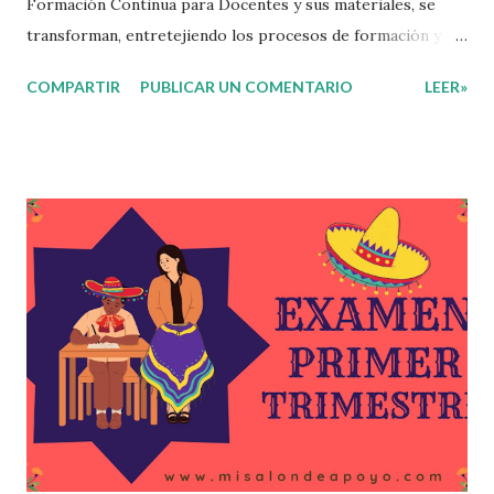
Formación Continua para Docentes y sus materiales, se
transforman, entretejiendo los procesos de formación y de
gestión, sin distinguirlos por momentos, y transitando de
COMPARTIR
PUBLICAR UN COMENTARIO
LEER»
una guía de trabajo a un documento orientador, el cual es
genérico y no está diferenciado por niveles educativos.
Desde la flexibilidad en la que se concibe el CTE y en
correspondencia con la Nueva Escuela Mexicana, se
propone que el colectivo docente tome decisiones sobre
su organización, la gestión del tiempo acorde a las
necesidades de la escuela y las acciones que decidan
emprender para apropiarse y resignificar el Plan de
Estudio dentro y fuera de este espacio. En esta Primera
Sesión Ordinaria se les invita a que reflexionen y acuerden
posibles acciones a realizar colaborativamente en la escuela
y con la comunidad, a fin de atender las problemáticas
identificadas. Compañeros docentes en est...