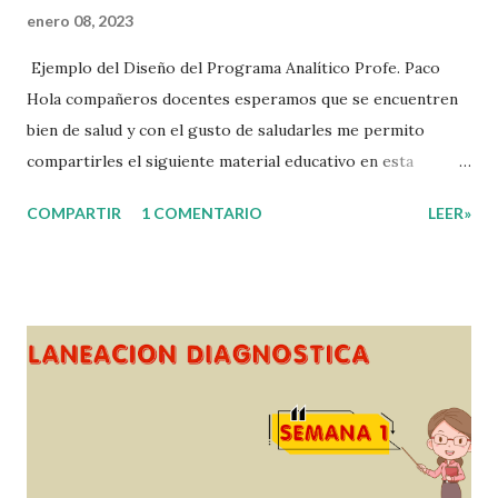
enero 08, 2023
Ejemplo del Diseño del Programa Analítico Profe. Paco
Hola compañeros docentes esperamos que se encuentren
bien de salud y con el gusto de saludarles me permito
compartirles el siguiente material educativo en esta
ocasión les compartimos un Ejemplo del diseño Analítico.
COMPARTIR
1 COMENTARIO
LEER»
Esperando que este material sea de gran utilidad para
fortalecer los procesos de enseñanza y aprendizaje para
que los alumnos alcacen los niveles de logro educativo.
Gracias por seguir a nuestro blog educativo, también
agradecemos a los creadores de los diferentes materiales
que hacen que todo esto sea posible, recordándoles que
nosotros solo los compartimos con fines educativos,
didácticos e informativos. ☺️ Obtén documento completo
aquí 👇👇 👇 Ejemplo del Diseño del Programa Analítico