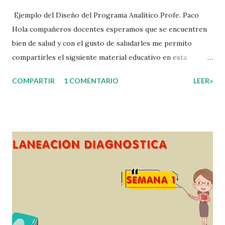
Ejemplo del Diseño del Programa Analítico Profe. Paco
Hola compañeros docentes esperamos que se encuentren
bien de salud y con el gusto de saludarles me permito
compartirles el siguiente material educativo en esta
ocasión les compartimos un Ejemplo del diseño Analítico.
COMPARTIR
1 COMENTARIO
LEER»
Esperando que este material sea de gran utilidad para
fortalecer los procesos de enseñanza y aprendizaje para
que los alumnos alcacen los niveles de logro educativo.
Gracias por seguir a nuestro blog educativo, también
agradecemos a los creadores de los diferentes materiales
que hacen que todo esto sea posible, recordándoles que
nosotros solo los compartimos con fines educativos,
didácticos e informativos. ☺️ Obtén documento completo
aquí 👇👇 👇 Ejemplo del Diseño del Programa Analítico