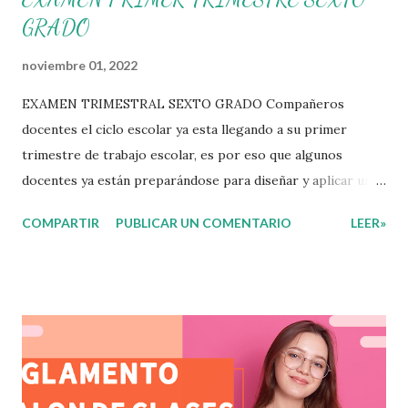
GRADO
noviembre 01, 2022
EXAMEN TRIMESTRAL SEXTO GRADO Compañeros
docentes el ciclo escolar ya esta llegando a su primer
trimestre de trabajo escolar, es por eso que algunos
docentes ya están preparándose para diseñar y aplicar una
evaluación que ermita conocer los aprendizajes logrados
COMPARTIR
PUBLICAR UN COMENTARIO
LEER»
por parte de nuestros aprendientes. El examen consta de
diversas preguntas para evaluar las diferentes asignaturas
que sus alumnos cursaron durante este ciclo escolar,
permitiendo obtener un mayor panorama de los
aprendizajes claves que sus nuevos aprendientes ya
lograron alcanzar y de aquellos que aun necesitan
consolidar. Esto con la finalidad de que elaboramos un