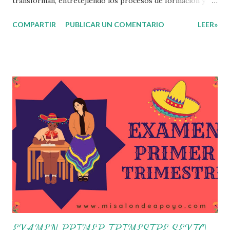
transforman, entretejiendo los procesos de formación y de
gestión, sin distinguirlos por momentos, y transitando de
COMPARTIR
PUBLICAR UN COMENTARIO
LEER»
una guía de trabajo a un documento orientador, el cual es
genérico y no está diferenciado por niveles educativos.
Desde la flexibilidad en la que se concibe el CTE y en
correspondencia con la Nueva Escuela Mexicana, se
propone que el colectivo docente tome decisiones sobre
su organización, la gestión del tiempo acorde a las
necesidades de la escuela y las acciones que decidan
emprender para apropiarse y resignificar el Plan de
Estudio dentro y fuera de este espacio. En esta Primera
Sesión Ordinaria se les invita a que reflexionen y acuerden
posibles acciones a realizar colaborativamente en la escuela
y con la comunidad, a fin de atender las problemáticas
identificadas. Compañeros docentes en est...
EXAMEN PRIMER TRIMESTRE SEXTO