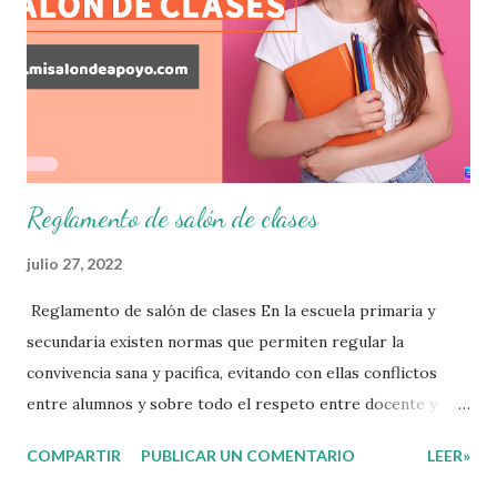
plan de intervención adecuado para atender las necesidades
que nuestro grupo requiera de acuerdo a los resultados del
examen trimestral que apliquemos. Sin mas que decir les
damos las gracias para seguir apoyándonos en este nuevo
blog educativo y gracias por su preferencia. Recuerden
que todo material que aquí se comparte solo se hac...
Reglamento de salón de clases
julio 27, 2022
Reglamento de salón de clases En la escuela primaria y
secundaria existen normas que permiten regular la
convivencia sana y pacifica, evitando con ellas conflictos
entre alumnos y sobre todo el respeto entre docente y
aprendiente. El alumno que aprende a respetar y seguir las
COMPARTIR
PUBLICAR UN COMENTARIO
LEER»
normas con responsabilidad en un futuro será un ciudadano
que entiende las consecuencias de sus acciones, es por eso