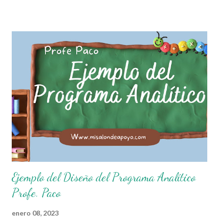
que el objetivo fundamental de las normas de clases o
reglamento de aula buscan formar aprendientes que desde
pequeños, entiendan, analizan y practiquen las grandes
responsabilidades que conlleva ser un buen ciudadano. A
continuación les compartimos algunos ejemplos de reglas
de salón de clases: 1. Cumplo con mis tareas y trabajos. 2.
Cuidado mi higiene personal. 3. Levanto la mano para
hablar. 4. Pido permiso para ir al baño 5. Deposito la
basura en su lugar. 6. Cumplo con mis útiles esc...
Ejemplo del Diseño del Programa Analítico
Profe. Paco
enero 08, 2023