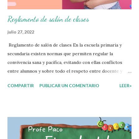
que todo material que aquí se comparte solo se hac...
Reglamento de salón de clases
julio 27, 2022
Reglamento de salón de clases En la escuela primaria y
secundaria existen normas que permiten regular la
convivencia sana y pacifica, evitando con ellas conflictos
entre alumnos y sobre todo el respeto entre docente y
aprendiente. El alumno que aprende a respetar y seguir las
COMPARTIR
PUBLICAR UN COMENTARIO
LEER»
normas con responsabilidad en un futuro será un ciudadano
que entiende las consecuencias de sus acciones, es por eso
que el objetivo fundamental de las normas de clases o
reglamento de aula buscan formar aprendientes que desde
pequeños, entiendan, analizan y practiquen las grandes
responsabilidades que conlleva ser un buen ciudadano. A