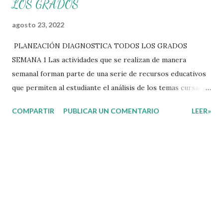
LOS GRADOS
agosto 23, 2022
PLANEACIÓN DIAGNOSTICA TODOS LOS GRADOS
SEMANA 1 Las actividades que se realizan de manera
semanal forman parte de una serie de recursos educativos
que permiten al estudiante el análisis de los temas cursados
durante las clases. En coordinación con los docentes, los
COMPARTIR
PUBLICAR UN COMENTARIO
LEER»
niños podrán relacionar aquellos contenidos que sean de su
interés con el material que les compartimos para que así,
mediante preguntas, actividades didácticas y contenido
audiovisual puedan comprender mejor lo que se expone.
Consolidar el aprendizaje de los estudiantes mediante el
estudio constante es preocupación tanto de directivos,
docentes y padres de familia. Por tal motivo, ponemos a su
disposición una amplia gama de opciones para utilizar