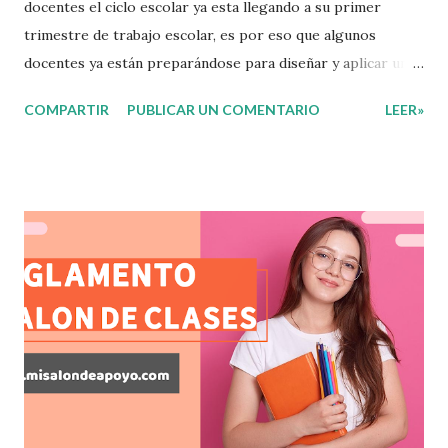
docentes el ciclo escolar ya esta llegando a su primer
trimestre de trabajo escolar, es por eso que algunos
docentes ya están preparándose para diseñar y aplicar una
evaluación que ermita conocer los aprendizajes logrados
COMPARTIR
PUBLICAR UN COMENTARIO
LEER»
por parte de nuestros aprendientes. El examen consta de
diversas preguntas para evaluar las diferentes asignaturas
que sus alumnos cursaron durante este ciclo escolar,
permitiendo obtener un mayor panorama de los
aprendizajes claves que sus nuevos aprendientes ya
lograron alcanzar y de aquellos que aun necesitan
consolidar. Esto con la finalidad de que elaboramos un
plan de intervención adecuado para atender las necesidades
que nuestro grupo requiera de acuerdo a los resultados del
examen trimestral que apliquemos. Sin mas que decir les
damos las gracias para seguir apoyándonos en este nuevo
blog educativo y gracias por su preferencia. Recuerden