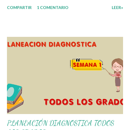
ocasión les compartimos un Ejemplo del diseño Analítico.
COMPARTIR
1 COMENTARIO
LEER»
Esperando que este material sea de gran utilidad para
fortalecer los procesos de enseñanza y aprendizaje para
que los alumnos alcacen los niveles de logro educativo.
Gracias por seguir a nuestro blog educativo, también
agradecemos a los creadores de los diferentes materiales
que hacen que todo esto sea posible, recordándoles que
nosotros solo los compartimos con fines educativos,
didácticos e informativos. ☺️ Obtén documento completo
aquí 👇👇 👇 Ejemplo del Diseño del Programa Analítico
PLANEACIÓN DIAGNOSTICA TODOS