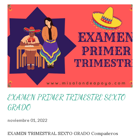
correspondencia con la Nueva Escuela Mexicana, se
propone que el colectivo docente tome decisiones sobre
su organización, la gestión del tiempo acorde a las
necesidades de la escuela y las acciones que decidan
emprender para apropiarse y resignificar el Plan de
Estudio dentro y fuera de este espacio. En esta Primera
Sesión Ordinaria se les invita a que reflexionen y acuerden
posibles acciones a realizar colaborativamente en la escuela
y con la comunidad, a fin de atender las problemáticas
identificadas. Compañeros docentes en est...
EXAMEN PRIMER TRIMESTRE SEXTO
GRADO
noviembre 01, 2022
EXAMEN TRIMESTRAL SEXTO GRADO Compañeros