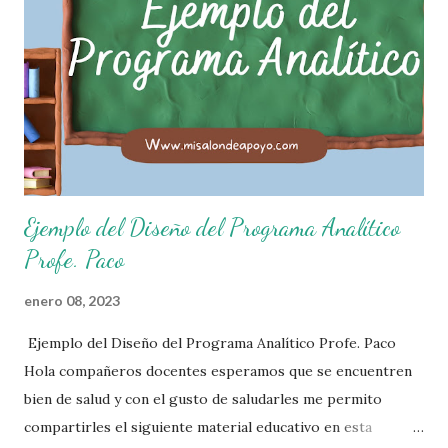
continuación les compartimos algunos ejemplos de reglas
de salón de clases: 1. Cumplo con mis tareas y trabajos. 2.
Cuidado mi higiene personal. 3. Levanto la mano para
hablar. 4. Pido permiso para ir al baño 5. Deposito la
basura en su lugar. 6. Cumplo con mis útiles esc...
Ejemplo del Diseño del Programa Analítico
Profe. Paco
enero 08, 2023
Ejemplo del Diseño del Programa Analítico Profe. Paco
Hola compañeros docentes esperamos que se encuentren
bien de salud y con el gusto de saludarles me permito
compartirles el siguiente material educativo en esta