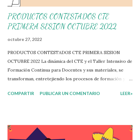
PRODUCTOS CONTESTADOS CTE
PRIMERA SESION OCTUBRE 2022
octubre 27, 2022
PRODUCTOS CONTESTADOS CTE PRIMERA SESION
OCTUBRE 2022 La dinámica del CTE y el Taller Intensivo de
Formación Continua para Docentes y sus materiales, se
transforman, entretejiendo los procesos de formación y de
gestión, sin distinguirlos por momentos, y transitando de
COMPARTIR
PUBLICAR UN COMENTARIO
LEER»
una guía de trabajo a un documento orientador, el cual es
genérico y no está diferenciado por niveles educativos.
Desde la flexibilidad en la que se concibe el CTE y en
correspondencia con la Nueva Escuela Mexicana, se
propone que el colectivo docente tome decisiones sobre
su organización, la gestión del tiempo acorde a las