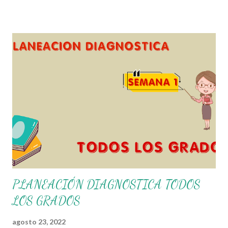
fortalecer los procesos de enseñanza y aprendizaje para
que los alumnos alcacen los niveles de logro educativo.
Gracias por seguir a nuestro blog educativo, también
agradecemos a los creadores de los diferentes materiales
que hacen que todo esto sea posible, recordándoles que
nosotros solo los compartimos con fines educativos,
didácticos e informativos. ☺️ Obtén documento completo
aquí 👇👇 👇 Ejemplo del Diseño del Programa Analítico
PLANEACIÓN DIAGNOSTICA TODOS
LOS GRADOS
agosto 23, 2022