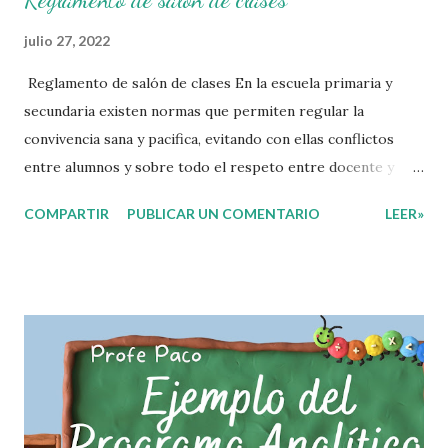
julio 27, 2022
Reglamento de salón de clases En la escuela primaria y
secundaria existen normas que permiten regular la
convivencia sana y pacifica, evitando con ellas conflictos
entre alumnos y sobre todo el respeto entre docente y
aprendiente. El alumno que aprende a respetar y seguir las
COMPARTIR
PUBLICAR UN COMENTARIO
LEER»
normas con responsabilidad en un futuro será un ciudadano
que entiende las consecuencias de sus acciones, es por eso
que el objetivo fundamental de las normas de clases o
reglamento de aula buscan formar aprendientes que desde
pequeños, entiendan, analizan y practiquen las grandes
responsabilidades que conlleva ser un buen ciudadano. A
continuación les compartimos algunos ejemplos de reglas
de salón de clases: 1. Cumplo con mis tareas y trabajos. 2.
Cuidado mi higiene personal. 3. Levanto la mano para