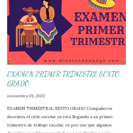
necesidades de la escuela y las acciones que decidan
emprender para apropiarse y resignificar el Plan de
Estudio dentro y fuera de este espacio. En esta Primera
Sesión Ordinaria se les invita a que reflexionen y acuerden
posibles acciones a realizar colaborativamente en la escuela
y con la comunidad, a fin de atender las problemáticas
identificadas. Compañeros docentes en est...
EXAMEN PRIMER TRIMESTRE SEXTO
GRADO
noviembre 01, 2022
EXAMEN TRIMESTRAL SEXTO GRADO Compañeros
docentes el ciclo escolar ya esta llegando a su primer
trimestre de trabajo escolar, es por eso que algunos