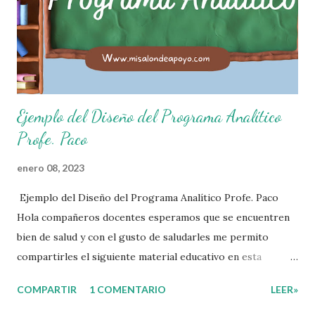
hablar. 4. Pido permiso para ir al baño 5. Deposito la
basura en su lugar. 6. Cumplo con mis útiles esc...
Ejemplo del Diseño del Programa Analítico
Profe. Paco
enero 08, 2023
Ejemplo del Diseño del Programa Analítico Profe. Paco
Hola compañeros docentes esperamos que se encuentren
bien de salud y con el gusto de saludarles me permito
compartirles el siguiente material educativo en esta
ocasión les compartimos un Ejemplo del diseño Analítico.
COMPARTIR
1 COMENTARIO
LEER»
Esperando que este material sea de gran utilidad para