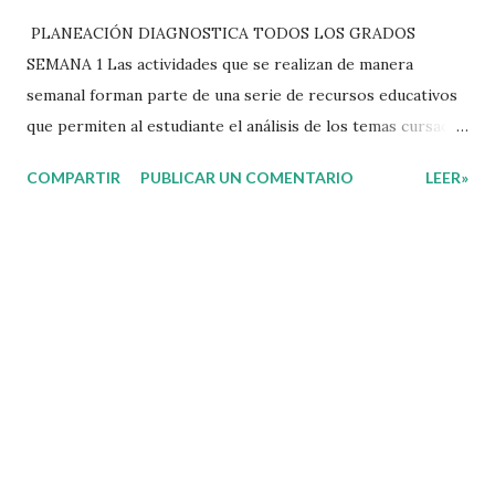
PLANEACIÓN DIAGNOSTICA TODOS LOS GRADOS
SEMANA 1 Las actividades que se realizan de manera
semanal forman parte de una serie de recursos educativos
que permiten al estudiante el análisis de los temas cursados
durante las clases. En coordinación con los docentes, los
COMPARTIR
PUBLICAR UN COMENTARIO
LEER»
niños podrán relacionar aquellos contenidos que sean de su
interés con el material que les compartimos para que así,
mediante preguntas, actividades didácticas y contenido
audiovisual puedan comprender mejor lo que se expone.
Consolidar el aprendizaje de los estudiantes mediante el
estudio constante es preocupación tanto de directivos,
docentes y padres de familia. Por tal motivo, ponemos a su
disposición una amplia gama de opciones para utilizar
como parte central de sus medios educativos con o como
complemento a las planeaciones y/o actividades que ya se