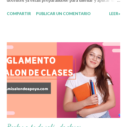
docentes ya están preparándose para diseñar y aplicar una
evaluación que ermita conocer los aprendizajes logrados
COMPARTIR
PUBLICAR UN COMENTARIO
LEER»
por parte de nuestros aprendientes. El examen consta de
diversas preguntas para evaluar las diferentes asignaturas
que sus alumnos cursaron durante este ciclo escolar,
permitiendo obtener un mayor panorama de los
aprendizajes claves que sus nuevos aprendientes ya
lograron alcanzar y de aquellos que aun necesitan
consolidar. Esto con la finalidad de que elaboramos un
plan de intervención adecuado para atender las necesidades
que nuestro grupo requiera de acuerdo a los resultados del
examen trimestral que apliquemos. Sin mas que decir les
damos las gracias para seguir apoyándonos en este nuevo
blog educativo y gracias por su preferencia. Recuerden
que todo material que aquí se comparte solo se hac...
Reglamento de salón de clases