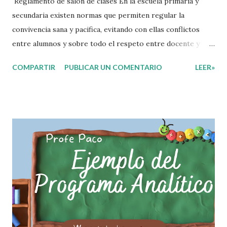
Reglamento de salón de clases En la escuela primaria y
secundaria existen normas que permiten regular la
convivencia sana y pacifica, evitando con ellas conflictos
entre alumnos y sobre todo el respeto entre docente y
aprendiente. El alumno que aprende a respetar y seguir las
COMPARTIR
PUBLICAR UN COMENTARIO
LEER»
normas con responsabilidad en un futuro será un ciudadano
que entiende las consecuencias de sus acciones, es por eso
que el objetivo fundamental de las normas de clases o
reglamento de aula buscan formar aprendientes que desde
pequeños, entiendan, analizan y practiquen las grandes
responsabilidades que conlleva ser un buen ciudadano. A
continuación les compartimos algunos ejemplos de reglas
de salón de clases: 1. Cumplo con mis tareas y trabajos. 2.
Cuidado mi higiene personal. 3. Levanto la mano para
hablar. 4. Pido permiso para ir al baño 5. Deposito la
basura en su lugar. 6. Cumplo con mis útiles esc...