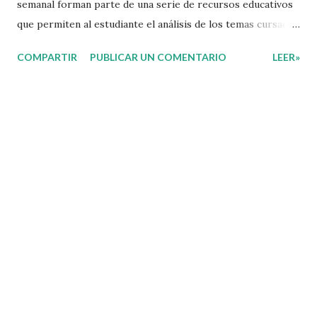
semanal forman parte de una serie de recursos educativos
que permiten al estudiante el análisis de los temas cursados
durante las clases. En coordinación con los docentes, los
COMPARTIR
PUBLICAR UN COMENTARIO
LEER»
niños podrán relacionar aquellos contenidos que sean de su
interés con el material que les compartimos para que así,
mediante preguntas, actividades didácticas y contenido
audiovisual puedan comprender mejor lo que se expone.
Consolidar el aprendizaje de los estudiantes mediante el
estudio constante es preocupación tanto de directivos,
docentes y padres de familia. Por tal motivo, ponemos a su
disposición una amplia gama de opciones para utilizar
como parte central de sus medios educativos con o como
complemento a las planeaciones y/o actividades que ya se
encuentren previamente organizadas. Estas planeaciones
estan diseñadas para trabajar en la primera semana del
presente ciclo escolar las cuales en base a sus activid...