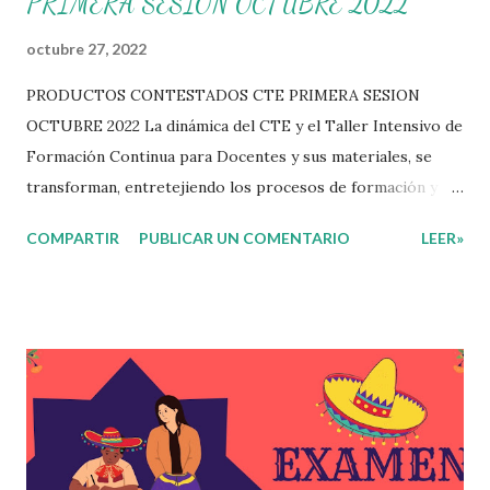
PRIMERA SESION OCTUBRE 2022
octubre 27, 2022
PRODUCTOS CONTESTADOS CTE PRIMERA SESION
OCTUBRE 2022 La dinámica del CTE y el Taller Intensivo de
Formación Continua para Docentes y sus materiales, se
transforman, entretejiendo los procesos de formación y de
gestión, sin distinguirlos por momentos, y transitando de
COMPARTIR
PUBLICAR UN COMENTARIO
LEER»
una guía de trabajo a un documento orientador, el cual es
genérico y no está diferenciado por niveles educativos.
Desde la flexibilidad en la que se concibe el CTE y en
correspondencia con la Nueva Escuela Mexicana, se
propone que el colectivo docente tome decisiones sobre
su organización, la gestión del tiempo acorde a las
necesidades de la escuela y las acciones que decidan
emprender para apropiarse y resignificar el Plan de