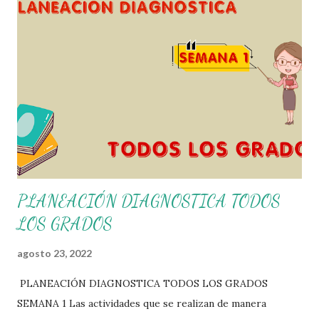
agradecemos a los creadores de los diferentes materiales
que hacen que todo esto sea posible, recordándoles que
nosotros solo los compartimos con fines educativos,
didácticos e informativos. ☺️ Obtén documento completo
aquí 👇👇 👇 Ejemplo del Diseño del Programa Analítico
PLANEACIÓN DIAGNOSTICA TODOS
LOS GRADOS
agosto 23, 2022
PLANEACIÓN DIAGNOSTICA TODOS LOS GRADOS
SEMANA 1 Las actividades que se realizan de manera