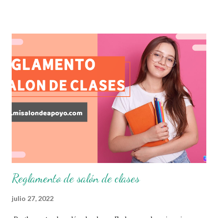
diversas preguntas para evaluar las diferentes asignaturas
que sus alumnos cursaron durante este ciclo escolar,
permitiendo obtener un mayor panorama de los
aprendizajes claves que sus nuevos aprendientes ya
lograron alcanzar y de aquellos que aun necesitan
consolidar. Esto con la finalidad de que elaboramos un
plan de intervención adecuado para atender las necesidades
que nuestro grupo requiera de acuerdo a los resultados del
examen trimestral que apliquemos. Sin mas que decir les
damos las gracias para seguir apoyándonos en este nuevo
blog educativo y gracias por su preferencia. Recuerden
que todo material que aquí se comparte solo se hac...
Reglamento de salón de clases
julio 27, 2022