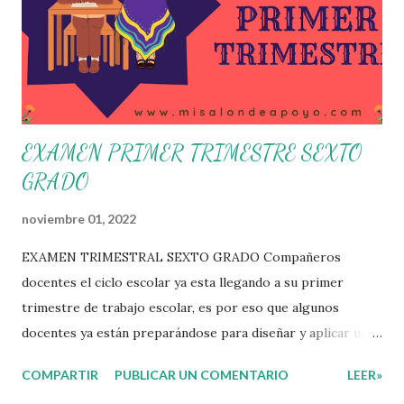
Estudio dentro y fuera de este espacio. En esta Primera
Sesión Ordinaria se les invita a que reflexionen y acuerden
posibles acciones a realizar colaborativamente en la escuela
y con la comunidad, a fin de atender las problemáticas
identificadas. Compañeros docentes en est...
EXAMEN PRIMER TRIMESTRE SEXTO
GRADO
noviembre 01, 2022
EXAMEN TRIMESTRAL SEXTO GRADO Compañeros
docentes el ciclo escolar ya esta llegando a su primer
trimestre de trabajo escolar, es por eso que algunos
docentes ya están preparándose para diseñar y aplicar una
evaluación que ermita conocer los aprendizajes logrados
COMPARTIR
PUBLICAR UN COMENTARIO
LEER»
por parte de nuestros aprendientes. El examen consta de