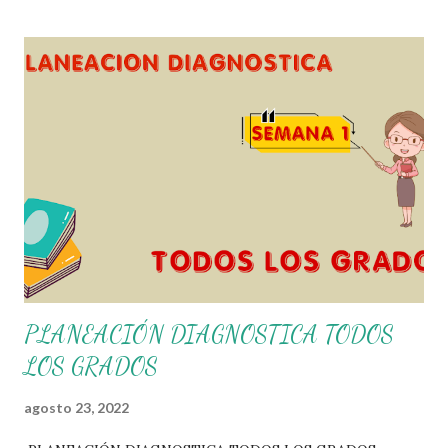
que los alumnos alcacen los niveles de logro educativo.
Gracias por seguir a nuestro blog educativo, también
agradecemos a los creadores de los diferentes materiales
que hacen que todo esto sea posible, recordándoles que
nosotros solo los compartimos con fines educativos,
didácticos e informativos. ☺️ Obtén documento completo
aquí 👇👇 👇 Ejemplo del Diseño del Programa Analítico
PLANEACIÓN DIAGNOSTICA TODOS
LOS GRADOS
agosto 23, 2022