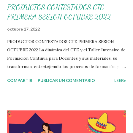
PRODUCTOS CONTESTADOS CTE
PRIMERA SESION OCTUBRE 2022
octubre 27, 2022
PRODUCTOS CONTESTADOS CTE PRIMERA SESION
OCTUBRE 2022 La dinámica del CTE y el Taller Intensivo de
Formación Continua para Docentes y sus materiales, se
transforman, entretejiendo los procesos de formación y de
gestión, sin distinguirlos por momentos, y transitando de
COMPARTIR
PUBLICAR UN COMENTARIO
LEER»
una guía de trabajo a un documento orientador, el cual es
genérico y no está diferenciado por niveles educativos.
Desde la flexibilidad en la que se concibe el CTE y en
correspondencia con la Nueva Escuela Mexicana, se
propone que el colectivo docente tome decisiones sobre
su organización, la gestión del tiempo acorde a las
necesidades de la escuela y las acciones que decidan