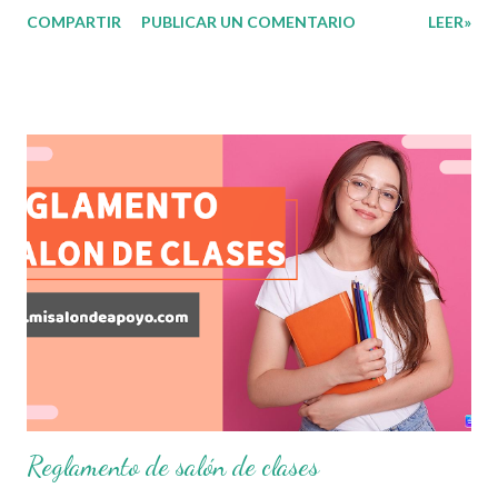
evaluación que ermita conocer los aprendizajes logrados
COMPARTIR
PUBLICAR UN COMENTARIO
LEER»
por parte de nuestros aprendientes. El examen consta de
diversas preguntas para evaluar las diferentes asignaturas
que sus alumnos cursaron durante este ciclo escolar,
permitiendo obtener un mayor panorama de los
aprendizajes claves que sus nuevos aprendientes ya
lograron alcanzar y de aquellos que aun necesitan
consolidar. Esto con la finalidad de que elaboramos un
plan de intervención adecuado para atender las necesidades
que nuestro grupo requiera de acuerdo a los resultados del
examen trimestral que apliquemos. Sin mas que decir les
damos las gracias para seguir apoyándonos en este nuevo
blog educativo y gracias por su preferencia. Recuerden
que todo material que aquí se comparte solo se hac...
Reglamento de salón de clases