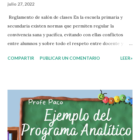
julio 27, 2022
Reglamento de salón de clases En la escuela primaria y
secundaria existen normas que permiten regular la
convivencia sana y pacifica, evitando con ellas conflictos
entre alumnos y sobre todo el respeto entre docente y
aprendiente. El alumno que aprende a respetar y seguir las
COMPARTIR
PUBLICAR UN COMENTARIO
LEER»
normas con responsabilidad en un futuro será un ciudadano
que entiende las consecuencias de sus acciones, es por eso
que el objetivo fundamental de las normas de clases o
reglamento de aula buscan formar aprendientes que desde
pequeños, entiendan, analizan y practiquen las grandes
responsabilidades que conlleva ser un buen ciudadano. A
continuación les compartimos algunos ejemplos de reglas
de salón de clases: 1. Cumplo con mis tareas y trabajos. 2.
Cuidado mi higiene personal. 3. Levanto la mano para
hablar. 4. Pido permiso para ir al baño 5. Deposito la