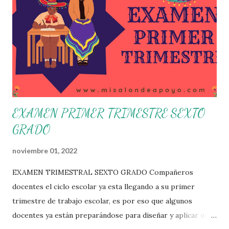
emprender para apropiarse y resignificar el Plan de
Estudio dentro y fuera de este espacio. En esta Primera
Sesión Ordinaria se les invita a que reflexionen y acuerden
posibles acciones a realizar colaborativamente en la escuela
y con la comunidad, a fin de atender las problemáticas
identificadas. Compañeros docentes en est...
EXAMEN PRIMER TRIMESTRE SEXTO
GRADO
noviembre 01, 2022
EXAMEN TRIMESTRAL SEXTO GRADO Compañeros
docentes el ciclo escolar ya esta llegando a su primer
trimestre de trabajo escolar, es por eso que algunos
docentes ya están preparándose para diseñar y aplicar una