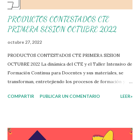
PRODUCTOS CONTESTADOS CTE
PRIMERA SESION OCTUBRE 2022
octubre 27, 2022
PRODUCTOS CONTESTADOS CTE PRIMERA SESION
OCTUBRE 2022 La dinámica del CTE y el Taller Intensivo de
Formación Continua para Docentes y sus materiales, se
transforman, entretejiendo los procesos de formación y de
gestión, sin distinguirlos por momentos, y transitando de
COMPARTIR
PUBLICAR UN COMENTARIO
LEER»
una guía de trabajo a un documento orientador, el cual es
genérico y no está diferenciado por niveles educativos.
Desde la flexibilidad en la que se concibe el CTE y en
correspondencia con la Nueva Escuela Mexicana, se
propone que el colectivo docente tome decisiones sobre