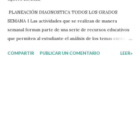
PLANEACIÓN DIAGNOSTICA TODOS LOS GRADOS
SEMANA 1 Las actividades que se realizan de manera
semanal forman parte de una serie de recursos educativos
que permiten al estudiante el análisis de los temas cursados
durante las clases. En coordinación con los docentes, los
COMPARTIR
PUBLICAR UN COMENTARIO
LEER»
niños podrán relacionar aquellos contenidos que sean de su
interés con el material que les compartimos para que así,
mediante preguntas, actividades didácticas y contenido
audiovisual puedan comprender mejor lo que se expone.
Consolidar el aprendizaje de los estudiantes mediante el
estudio constante es preocupación tanto de directivos,
docentes y padres de familia. Por tal motivo, ponemos a su
disposición una amplia gama de opciones para utilizar
como parte central de sus medios educativos con o como
complemento a las planeaciones y/o actividades que ya se