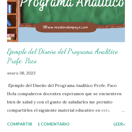
Cuidado mi higiene personal. 3. Levanto la mano para
hablar. 4. Pido permiso para ir al baño 5. Deposito la
basura en su lugar. 6. Cumplo con mis útiles esc...
Ejemplo del Diseño del Programa Analítico
Profe. Paco
enero 08, 2023
Ejemplo del Diseño del Programa Analítico Profe. Paco
Hola compañeros docentes esperamos que se encuentren
bien de salud y con el gusto de saludarles me permito
compartirles el siguiente material educativo en esta
ocasión les compartimos un Ejemplo del diseño Analítico.
COMPARTIR
1 COMENTARIO
LEER»
Esperando que este material sea de gran utilidad para