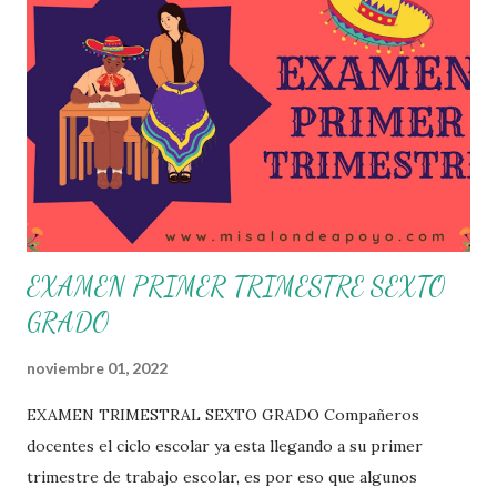
su organización, la gestión del tiempo acorde a las
necesidades de la escuela y las acciones que decidan
emprender para apropiarse y resignificar el Plan de
Estudio dentro y fuera de este espacio. En esta Primera
Sesión Ordinaria se les invita a que reflexionen y acuerden
posibles acciones a realizar colaborativamente en la escuela
y con la comunidad, a fin de atender las problemáticas
identificadas. Compañeros docentes en est...
EXAMEN PRIMER TRIMESTRE SEXTO
GRADO
noviembre 01, 2022
EXAMEN TRIMESTRAL SEXTO GRADO Compañeros
docentes el ciclo escolar ya esta llegando a su primer
trimestre de trabajo escolar, es por eso que algunos