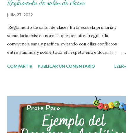
Reglamento de salón de clases
julio 27, 2022
Reglamento de salón de clases En la escuela primaria y
secundaria existen normas que permiten regular la
convivencia sana y pacifica, evitando con ellas conflictos
entre alumnos y sobre todo el respeto entre docente y
aprendiente. El alumno que aprende a respetar y seguir las
COMPARTIR
PUBLICAR UN COMENTARIO
LEER»
normas con responsabilidad en un futuro será un ciudadano
que entiende las consecuencias de sus acciones, es por eso
que el objetivo fundamental de las normas de clases o
reglamento de aula buscan formar aprendientes que desde
pequeños, entiendan, analizan y practiquen las grandes
responsabilidades que conlleva ser un buen ciudadano. A
continuación les compartimos algunos ejemplos de reglas
de salón de clases: 1. Cumplo con mis tareas y trabajos. 2.