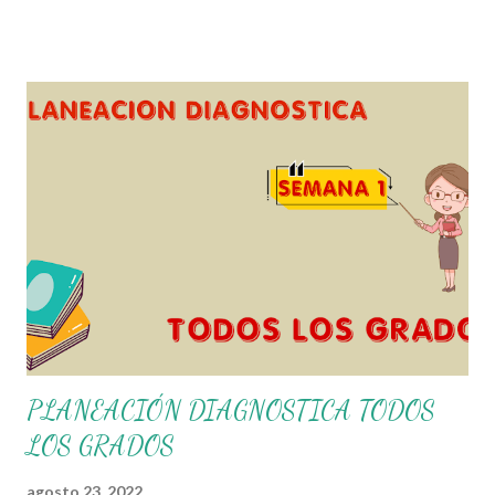
fortalecer los procesos de enseñanza y aprendizaje para
que los alumnos alcacen los niveles de logro educativo.
Gracias por seguir a nuestro blog educativo, también
agradecemos a los creadores de los diferentes materiales
que hacen que todo esto sea posible, recordándoles que
nosotros solo los compartimos con fines educativos,
didácticos e informativos. ☺️ Obtén documento completo
aquí 👇👇 👇 Ejemplo del Diseño del Programa Analítico
PLANEACIÓN DIAGNOSTICA TODOS
LOS GRADOS
agosto 23, 2022