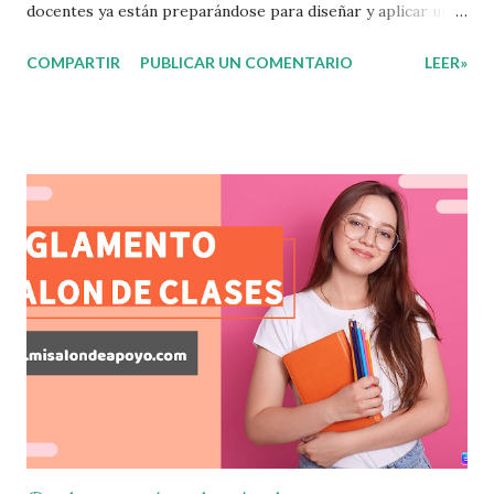
docentes ya están preparándose para diseñar y aplicar una
evaluación que ermita conocer los aprendizajes logrados
COMPARTIR
PUBLICAR UN COMENTARIO
LEER»
por parte de nuestros aprendientes. El examen consta de
diversas preguntas para evaluar las diferentes asignaturas
que sus alumnos cursaron durante este ciclo escolar,
permitiendo obtener un mayor panorama de los
aprendizajes claves que sus nuevos aprendientes ya
lograron alcanzar y de aquellos que aun necesitan
consolidar. Esto con la finalidad de que elaboramos un
plan de intervención adecuado para atender las necesidades
que nuestro grupo requiera de acuerdo a los resultados del
examen trimestral que apliquemos. Sin mas que decir les
damos las gracias para seguir apoyándonos en este nuevo
blog educativo y gracias por su preferencia. Recuerden
que todo material que aquí se comparte solo se hac...